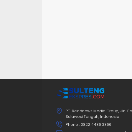
PT. Readnews Media Group, Jln. Ba
Sulawesi Tengah, Indonesia
Phone : 0822 4486 3366