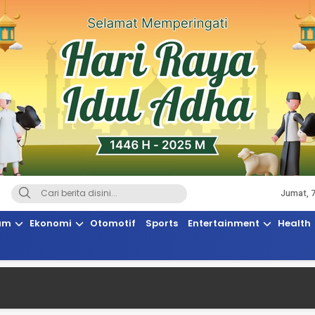
Jumat, 
Terkini, Suaranya Rakyat Sulteng
am
Ekonomi
Otomotif
Sports
Entertainment
Health