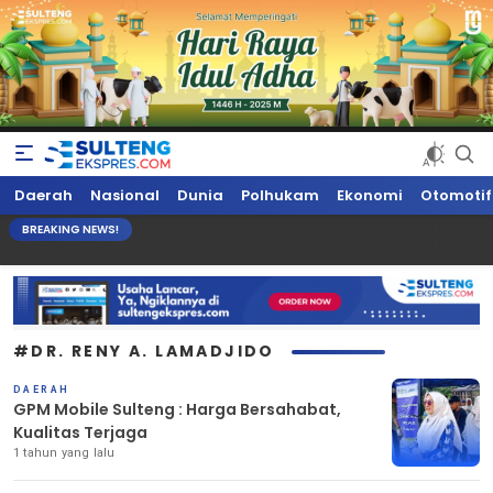
Sultengekspres.com
Berita Seputar Sulteng Hari Ini, Update Terkini, Suaranya Rakyat
Daerah
Nasional
Dunia
Polhukam
Ekonomi
Otomotif
Sulteng
BREAKING NEWS!
#DR. RENY A. LAMADJIDO
DAERAH
GPM Mobile Sulteng : Harga Bersahabat,
Kualitas Terjaga
1 tahun yang lalu