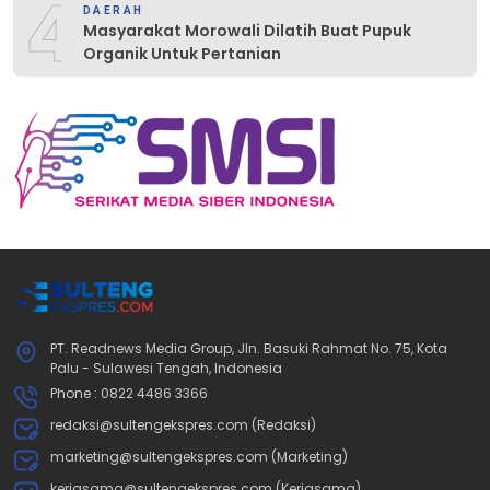
4
DAERAH
Masyarakat Morowali Dilatih Buat Pupuk
Organik Untuk Pertanian
PT. Readnews Media Group, Jln. Basuki Rahmat No. 75, Kota
Palu - Sulawesi Tengah, Indonesia
Phone : 0822 4486 3366
redaksi@sultengekspres.com (Redaksi)
marketing@sultengekspres.com (Marketing)
kerjasama@sultengekspres.com (Kerjasama)