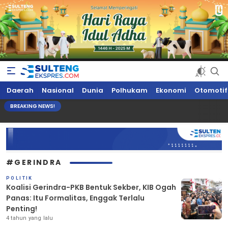
Sultengekspres.com
Berita Seputar Sulteng Hari Ini, Update Terkini, Suaranya Rakyat
Daerah
Nasional
Dunia
Polhukam
Ekonomi
Otomotif
Sulteng
BREAKING NEWS!
#GERINDRA
POLITIK
Koalisi Gerindra-PKB Bentuk Sekber, KIB Ogah
Panas: Itu Formalitas, Enggak Terlalu
Penting!
4 tahun yang lalu