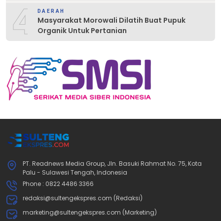
4
DAERAH
Masyarakat Morowali Dilatih Buat Pupuk
Organik Untuk Pertanian
PT. Readnews Media Group, Jln. Basuki Rahmat No. 75, Kota
Palu - Sulawesi Tengah, Indonesia
Phone : 0822 4486 3366
redaksi@sultengekspres.com (Redaksi)
marketing@sultengekspres.com (Marketing)