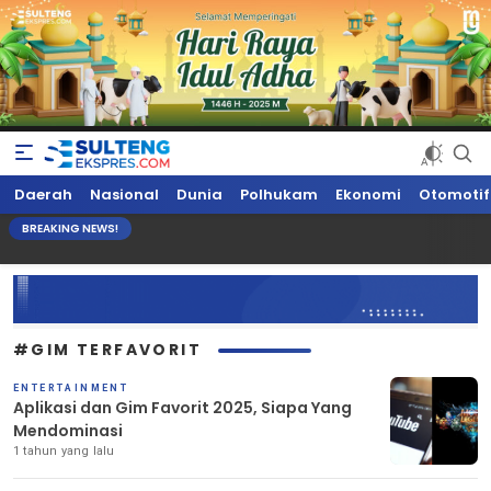
Sultengekspres.com
Berita Seputar Sulteng Hari Ini, Update Terkini, Suaranya Rakyat
Daerah
Nasional
Dunia
Polhukam
Ekonomi
Otomotif
Sulteng
BREAKING NEWS!
#GIM TERFAVORIT
ENTERTAINMENT
Aplikasi dan Gim Favorit 2025, Siapa Yang
Mendominasi
1 tahun yang lalu