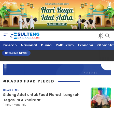
Sultengekspres.com
Berita Seputar Sulteng Hari Ini, Update Terkini, Suaranya Rakyat
Daerah
Nasional
Dunia
Polhukam
Ekonomi
Otomotif
Sulteng
BREAKING NEWS!
#KASUS FUAD PLERED
HEADLINE
Sidang Adat untuk Fuad Plered : Langkah
Tegas PB Alkhairaat
1 tahun yang lalu