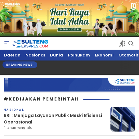
Sultengekspres.com
Berita Seputar Sulteng Hari Ini, Update Terkini, Suaranya Rakyat
Daerah
Nasional
Dunia
Polhukam
Ekonomi
Otomotif
Sulteng
BREAKING NEWS!
#KEBIJAKAN PEMERINTAH
NASIONAL
RRI : Menjaga Layanan Publik Meski Efisiensi
Operasional
1 tahun yang lalu