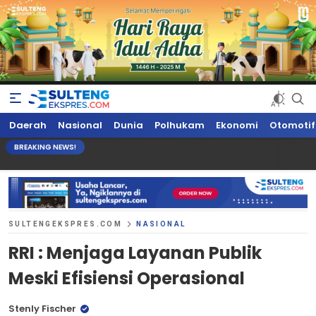
Sultengekspres.com
Berita Seputar Sulteng Hari Ini, Update Terkini, Suaranya Rakyat
Daerah
Nasional
Dunia
Polhukam
Ekonomi
Otomotif
Sulteng
BREAKING NEWS!
SULTENGEKSPRES.COM
NASIONAL
RRI : Menjaga Layanan Publik
Meski Efisiensi Operasional
Stenly Fischer