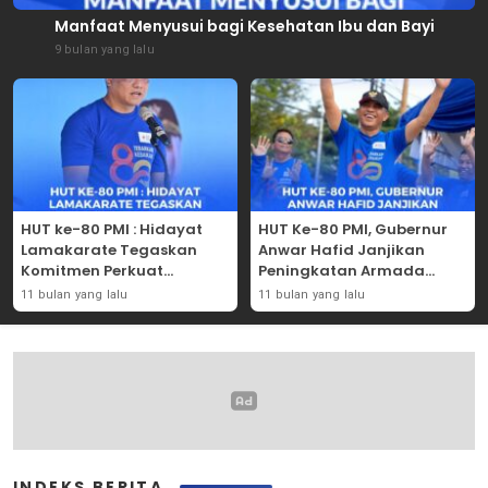
Manfaat Menyusui bagi Kesehatan Ibu dan Bayi
9 bulan yang lalu
HUT ke-80 PMI : Hidayat
HUT Ke-80 PMI, Gubernur
Lamakarate Tegaskan
Anwar Hafid Janjikan
Komitmen Perkuat
Peningkatan Armada
Solidaritas Kemanusiaan
Mobil Donor Darah
11 bulan yang lalu
11 bulan yang lalu
INDEKS BERITA