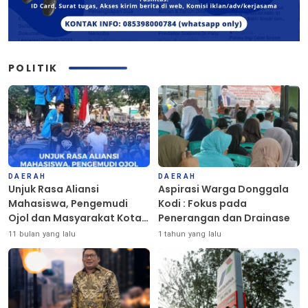
POLITIK
DAERAH
DAERAH
Unjuk Rasa Aliansi
Aspirasi Warga Donggala
Mahasiswa, Pengemudi
Kodi : Fokus pada
Ojol dan Masyarakat Kota
Penerangan dan Drainase
Palu Berlangsung Damai
11 bulan yang lalu
1 tahun yang lalu