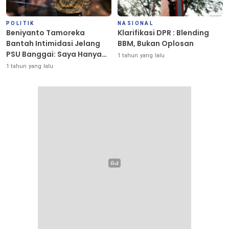
POLITIK
NASIONAL
Beniyanto Tamoreka
Klarifikasi DPR : Blending
Bantah Intimidasi Jelang
BBM, Bukan Oplosan
PSU Banggai: Saya Hanya
1 tahun yang lalu
Ingin Redakan Suasana
1 tahun yang lalu