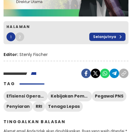
HALAMAN
1
2
Selanjutnya
Editor:
Stenly Fischer
TAG
Efisiensi Operasional
Kebijakan Pemerintah
Pegawai PNS
Penyiaran
RRI
Tenaga Lepas
TINGGALKAN BALASAN
Alamat email Anda tidak akan dipublikasikan.
Ruas yang wajib ditandai
*