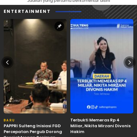
Jadilah yang pertama berkomentar disini
ENTERTAINMENT
Terbukti Memeras Rp 4
BARU
PAPPRI Sulteng Inisiasi FGD
Miliar, Nikita Mirzani Divonis
Percepatan Pergub Dorong
Hakim