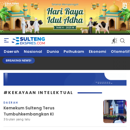
Sultengekspres.com
Berita Seputar Sulteng Hari Ini, Update Terkini, Suaranya Rakyat
Daerah
Nasional
Dunia
Polhukam
Ekonomi
Otomotif
Sulteng
BREAKING NEWS!
#KEKAYAAN INTELEKTUAL
DAERAH
Kemekum Sulteng Terus
Tumbuhkembangkan KI
3 bulan yang lalu