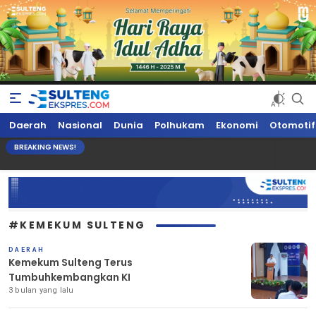
Sultengekspres.com
Berita Seputar Sulteng Hari Ini, Update Terkini, Suaranya Rakyat
Daerah
Nasional
Dunia
Polhukam
Ekonomi
Otomotif
Sulteng
BREAKING NEWS!
#KEMEKUM SULTENG
DAERAH
Kemekum Sulteng Terus
Tumbuhkembangkan KI
3 bulan yang lalu