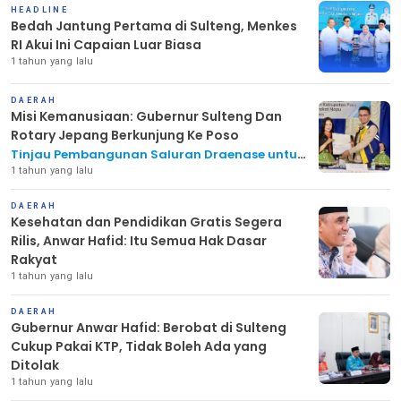
HEADLINE
Bedah Jantung Pertama di Sulteng, Menkes
RI Akui Ini Capaian Luar Biasa
1 tahun yang lalu
DAERAH
Misi Kemanusiaan: Gubernur Sulteng Dan
Rotary Jepang Berkunjung Ke Poso
Tinjau Pembangunan Saluran Draenase untuk
Eliminasi Schistosomiasis di Lembah Napu,
1 tahun yang lalu
Poso
DAERAH
Kesehatan dan Pendidikan Gratis Segera
Rilis, Anwar Hafid: Itu Semua Hak Dasar
Rakyat
1 tahun yang lalu
DAERAH
Gubernur Anwar Hafid: Berobat di Sulteng
Cukup Pakai KTP, Tidak Boleh Ada yang
Ditolak
1 tahun yang lalu