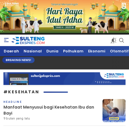
Sultengekspres.com
Berita Seputar Sulteng Hari Ini, Update Terkini, Suaranya Rakyat
Daerah
Nasional
Dunia
Polhukam
Ekonomi
Otomotif
Sulteng
BREAKING NEWS!
#KESEHATAN
HEADLINE
Manfaat Menyusui bagi Kesehatan Ibu dan
Bayi
9 bulan yang lalu