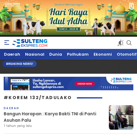
Sultengekspres.com
Berita Seputar Sulteng Hari Ini, Update Terkini, Suaranya Rakyat
Daerah
Nasional
Dunia
Polhukam
Ekonomi
Otomotif
Sulteng
BREAKING NEWS!
#KOREM 132/TADULAKO
DAERAH
Bangun Harapan : Karya Bakti TNI di Panti
Asuhan Palu
1 tahun yang lalu