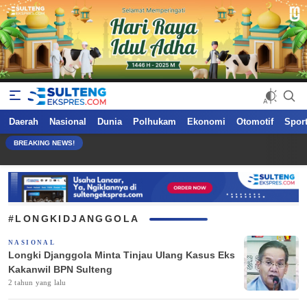
Sultengekspres.com
Berita Seputar Sulteng Hari Ini, Update Terkini, Suaranya Rakyat
Daerah
Nasional
Dunia
Polhukam
Ekonomi
Otomotif
Spor
Sulteng
BREAKING NEWS!
#LONGKIDJANGGOLA
NASIONAL
Longki Djanggola Minta Tinjau Ulang Kasus Eks
Kakanwil BPN Sulteng
2 tahun yang lalu