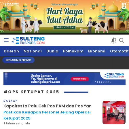
Sultengekspres.com
Berita Seputar Sulteng Hari Ini, Update Terkini, Suaranya Rakyat
Daerah
Nasional
Dunia
Polhukam
Ekonomi
Otomotif
Sulteng
BREAKING NEWS!
#OPS KETUPAT 2025
DAERAH
Kapolresta Palu Cek Pos PAM dan Pos Yan
Pastikan Kesiapan Personel Jelang Operasi
Ketupat 2025
1 tahun yang lalu