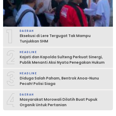
1
DAERAH
Eksekusi di Lere Tergugat Tak Mampu
Tunjukkan SHM
2
HEADLINE
Kajati dan Kapolda Sulteng Perkuat Sinergi,
Publik Menanti Aksi Nyata Penegakan Hukum
3
HEADLINE
Diduga Salah Paham, Bentrok Anoa-Nunu
Pecah! Polisi Siaga
4
DAERAH
Masyarakat Morowali Dilatih Buat Pupuk
Organik Untuk Pertanian