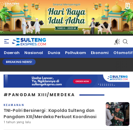
Sultengekspres.com
Berita Seputar Sulteng Hari Ini, Update Terkini, Suaranya Rakyat
Daerah
Nasional
Dunia
Polhukam
Ekonomi
Otomotif
Sulteng
BREAKING NEWS!
#PANGDAM XIII/MERDEKA
KEAMANAN
TNI-Polri Bersinergi : Kapolda Sulteng dan
Pangdam XIII/Merdeka Perkuat Koordinasi
1 tahun yang lalu