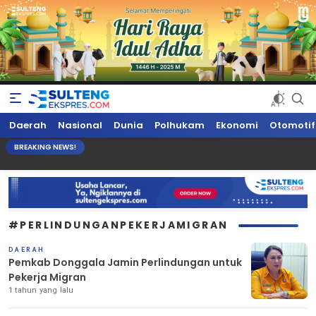
Sultengekspres.com
Berita Seputar Sulteng Hari Ini, Update Terkini, Suaranya Rakyat
Daerah
Nasional
Dunia
Polhukam
Ekonomi
Otomotif
Sulteng
BREAKING NEWS!
#PERLINDUNGANPEKERJAMIGRAN
DAERAH
Pemkab Donggala Jamin Perlindungan untuk
Pekerja Migran
1 tahun yang lalu