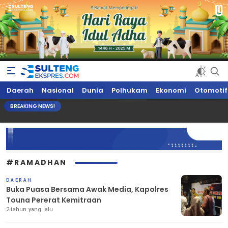
Sultengekspres.com
Berita Seputar Sulteng Hari Ini, Update Terkini, Suaranya Rakyat
Daerah
Nasional
Dunia
Polhukam
Ekonomi
Otomotif
Sulteng
BREAKING NEWS!
#RAMADHAN
DAERAH
Buka Puasa Bersama Awak Media, Kapolres
Touna Pererat Kemitraan
2 tahun yang lalu