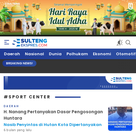
Sultengekspres.com
Berita Seputar Sulteng Hari Ini, Update Terkini, Suaranya Rakyat
Daerah
Nasional
Dunia
Polhukam
Ekonomi
Otomotif
Sulteng
BREAKING NEWS!
#SPORT CENTER
DAERAH
H. Nanang Pertanyakan Dasar Pengosongan
Huntara
Nasib Penyintas di Hutan Kota Dipertanyakan
6 bulan yang lalu