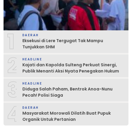
1
DAERAH
Eksekusi di Lere Tergugat Tak Mampu
Tunjukkan SHM
2
HEADLINE
Kajati dan Kapolda Sulteng Perkuat Sinergi,
Publik Menanti Aksi Nyata Penegakan Hukum
3
HEADLINE
Diduga Salah Paham, Bentrok Anoa-Nunu
Pecah! Polisi Siaga
4
DAERAH
Masyarakat Morowali Dilatih Buat Pupuk
Organik Untuk Pertanian