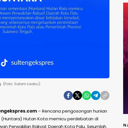
g. (Foto: Salam Laabu)
tengekspres.com
– Rencana pengosongan hunian
(Huntara) Hutan Kota memicu perdebatan di
N
wan Perwakilan Rakyat Daerah Kota Palu
. Sejumlah