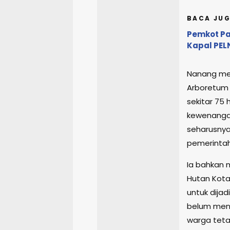
BACA JUG
Pemkot Pa
Kapal PEL
Nanang men
Arboretum 
sekitar 75
kewenangan 
seharusnya
pemerintah 
Ia bahkan 
Hutan Kota
untuk dija
belum meng
warga tet