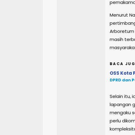
pemakaman 
Menurut Na
pertimbang
Arboretum 
masih terb
masyaraka
BACA JUG
OSS Kota P
DPRD dan P
Selain itu,
lapangan g
mengaku seb
perlu diko
kompleksit