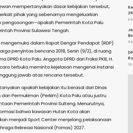
wan mempertanyakan dasar kebijakan tersebut,
Ke
25
erkait pihak yang sebenarnya mengeluarkan
6 b
n pengosongan—apakah Pemerintah Kota Palu
Je
intah Provinsi Sulawesi Tengah.
Bo
tu mengemuka dalam Rapat Dengar Pendapat (RDP)
9 b
rga penyintas bencana 2018, Senin (9/2), di ruang
DP
Ra
a DPRD Kota Palu. Anggota DPRD dari Fraksi PKB, H.
10 
cara terbuka meminta kejelasan mengenai instansi
nggung jawab atas rencana tersebut.
anyakan apakah kebijakan itu berasal dari Dinas
dan Permukiman (Perkim) Kota Palu atau justru
ntaan Pemerintah Provinsi Sulteng. Menurutnya,
formasi bahwa kawasan Hutan Kota akan
an menjadi Sport Center menjelang pelaksanaan
ahraga Rekreasi Nasional (Fornas) 2027.