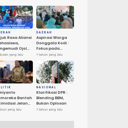
AERAH
DAERAH
juk Rasa Aliansi
Aspirasi Warga
hasiswa,
Donggala Kodi :
ngemudi Ojol
Fokus pada
n Masyarakat
Penerangan dan
bulan yang lalu
1 tahun yang lalu
ta Palu
Drainase
rlangsung
amai
LITIK
NASIONAL
niyanto
Klarifikasi DPR :
amoreka Bantah
Blending BBM,
timidasi Jelang
Bukan Oplosan
U Banggai:
ahun yang lalu
1 tahun yang lalu
ya Hanya Ingin
edakan Suasana