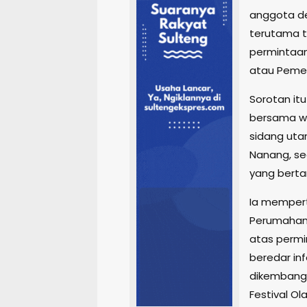
anggota de
terutama t
permintaa
atau Pemer
Sorotan i
bersama wa
sidang utam
Nanang, se
yang berta
Ia mempert
Perumahan 
atas permi
beredar in
dikembangk
Festival Ol