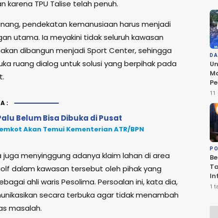
karena TPU Talise telah penuh.
nang, pendekatan kemanusiaan harus menjadi
an utama. Ia meyakini tidak seluruh kawasan
akan dibangun menjadi Sport Center, sehingga
D
uka ruang dialog untuk solusi yang berpihak pada
Un
Ma
t.
Pe
da
11 
Ko
A:
Be
alu Belum Bisa Dibuka di Pusat
D
emkot Akan Temui Kementerian ATR/BPN
PO
 ia juga menyinggung adanya klaim lahan di area
Be
T
olf dalam kawasan tersebut oleh pihak yang
In
agai ahli waris Pesolima. Persoalan ini, kata dia,
PS
1 t
Sa
munikasikan secara terbuka agar tidak menambah
R
as masalah.