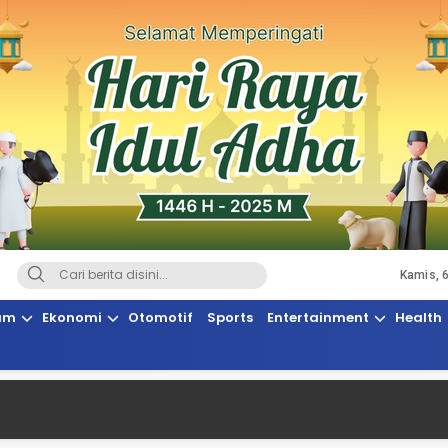
Kamis, 
Terkini, Suaranya Rakyat Sulteng
am
Ekonomi
Otomotif
Sports
Entertainment
Health