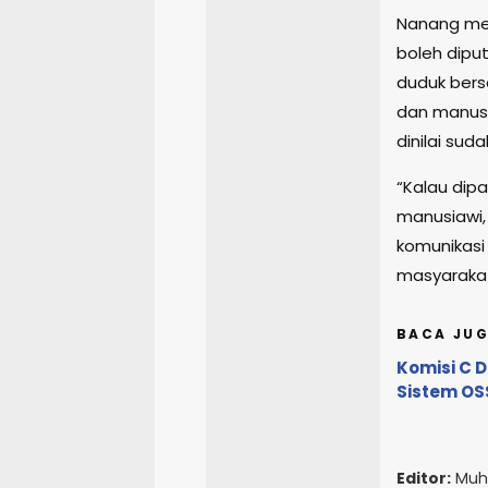
Nanang me
boleh dipu
duduk bers
dan manusi
dinilai suda
“Kalau dipa
manusiawi, 
komunikasi 
masyarakat
BACA JUG
Komisi C D
Sistem OS
Editor:
Muh