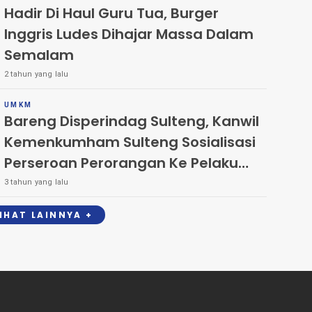
Hadir Di Haul Guru Tua, Burger
Inggris Ludes Dihajar Massa Dalam
Semalam
2 tahun yang lalu
UMKM
Bareng Disperindag Sulteng, Kanwil
Kemenkumham Sulteng Sosialisasi
Perseroan Perorangan Ke Pelaku
UMKM di Kota Palu
3 tahun yang lalu
LIHAT LAINNYA +