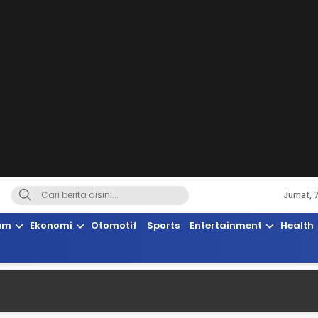
Jumat, 
Terkini, Suaranya Rakyat Sulteng
am
Ekonomi
Otomotif
Sports
Entertainment
Health