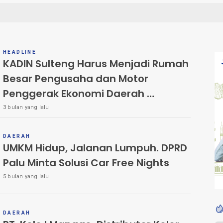
HEADLINE
KADIN Sulteng Harus Menjadi Rumah
Besar Pengusaha dan Motor
Penggerak Ekonomi Daerah
3 bulan yang lalu
Oleh : Dr. Ir. Ihksan, ST., M.M., CT (Founder dan direktur
Transdata Sulawesi Gemilang)
DAERAH
UMKM Hidup, Jalanan Lumpuh. DPRD
Palu Minta Solusi Car Free Nights
5 bulan yang lalu
DAERAH