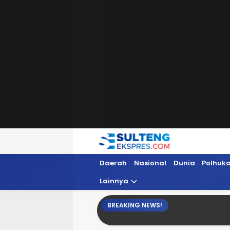
Sultengekspres.com
Berita Seputar Sulteng Hari Ini, Update 
Daerah
Nasional
Dunia
Polhuk
Lainnya
BREAKING NEWS!