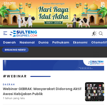
Sultengekspres.com
Berita Seputar Sulteng Hari Ini, Update Terkini, Suaranya Rakyat
Daerah
Nasional
Dunia
Polhukam
Ekonomi
Otomotif
Sulteng
BREAKING NEWS!
#WEBINAR
DAERAH
Webinar GEBRAK: Masyarakat Didorong Aktif
Awasi Kebijakan Publik
1 tahun yang lalu