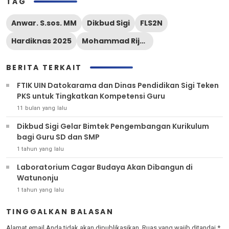
TAG
Anwar. S.sos. MM
Dikbud Sigi
FLS2N
Hardiknas 2025
Mohammad Rijal Intjenae
BERITA TERKAIT
FTIK UIN Datokarama dan Dinas Pendidikan Sigi Teken
PKS untuk Tingkatkan Kompetensi Guru
11 bulan yang lalu
Dikbud Sigi Gelar Bimtek Pengembangan Kurikulum
bagi Guru SD dan SMP
1 tahun yang lalu
Laboratorium Cagar Budaya Akan Dibangun di
Watunonju
1 tahun yang lalu
TINGGALKAN BALASAN
Alamat email Anda tidak akan dipublikasikan.
Ruas yang wajib ditandai
*