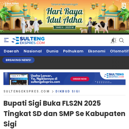
Sultengekspres.com
Berita Seputar Sulteng Hari Ini, Update Terkini, Suaranya Rakyat
Daerah
Nasional
Dunia
Polhukam
Ekonomi
Otomotif
Sulteng
BREAKING NEWS!
SULTENGEKSPRES.COM
DIKBUD SIGI
Bupati Sigi Buka FLS2N 2025
Tingkat SD dan SMP Se Kabupaten
Sigi