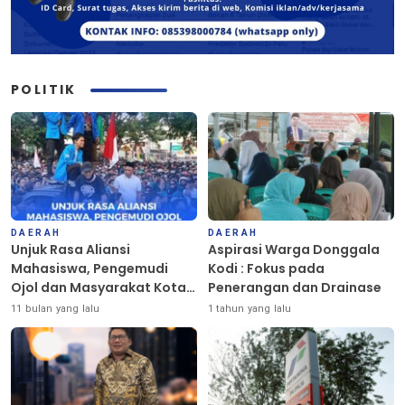
POLITIK
DAERAH
DAERAH
Unjuk Rasa Aliansi
Aspirasi Warga Donggala
Mahasiswa, Pengemudi
Kodi : Fokus pada
Ojol dan Masyarakat Kota
Penerangan dan Drainase
Palu Berlangsung Damai
11 bulan yang lalu
1 tahun yang lalu