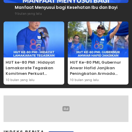
Manfaat Menyusui bagi Kesehatan Ibu dan Bayi
9 bulan yang lalu
HUT ke-80 PMI : Hidayat
HUT Ke-80 PMI, Gubernur
Lamakarate Tegaskan
Anwar Hafid Janjikan
Komitmen Perkuat
Peningkatan Armada
Solidaritas Kemanusiaan
Mobil Donor Darah
10 bulan yang lalu
10 bulan yang lalu
INDEKS BERITA