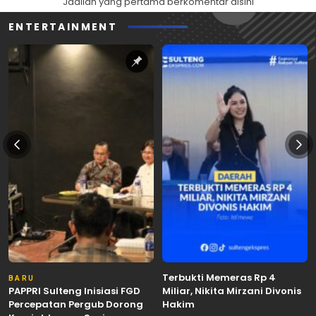
Jadilah yang pertama berkomentar disini
ENTERTAINMENT
Terbukti Memeras Rp 4
BARU
PAPPRI Sulteng Inisiasi FGD
Miliar, Nikita Mirzani Divonis
Percepatan Pergub Dorong
Hakim