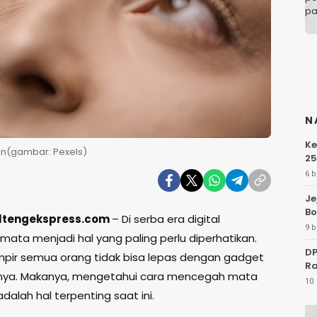
N
Ke
un(gambar: Pexels)
25
6 b
Je
Bo
ultengekspress.com
– Di serba era digital
9 b
mata menjadi hal yang paling perlu diperhatikan.
DP
pir semua orang tidak bisa lepas dengan gadget
Ra
inya. Makanya, mengetahui cara mencegah mata
10 
adalah hal terpenting saat ini.