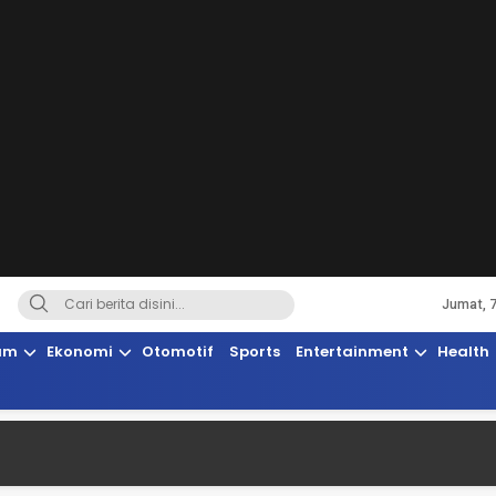
Jumat, 
Terkini, Suaranya Rakyat Sulteng
am
Ekonomi
Otomotif
Sports
Entertainment
Health