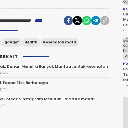
D
Un
Ma
Pe
da
11 
Ko
Be
gadget
Health
Kesehatan mata
D
TERKAIT
PO
nak, Durian Memiliki Banyak Manfaat untuk Kesehatan
Be
g lalu
T
In
t Tanpa Efek Berbahaya
PS
1 t
g lalu
Sa
R
a Threads Instagram Menurun, Pada Ke mana?
g lalu