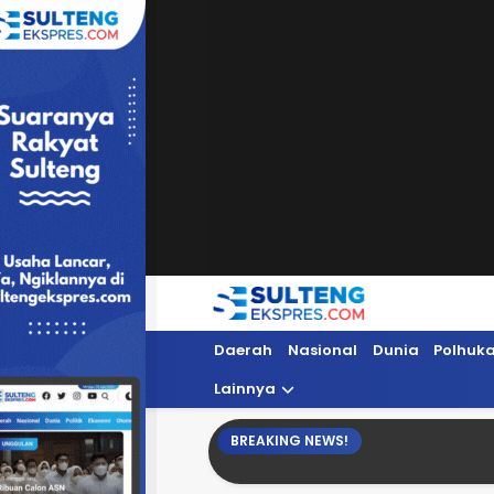
Sultengekspres.com
Berita Seputar Sulteng Hari Ini, Update 
Daerah
Nasional
Dunia
Polhuk
Lainnya
BREAKING NEWS!