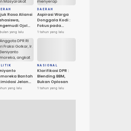
AERAH
DAERAH
juk Rasa Aliansi
Aspirasi Warga
hasiswa,
Donggala Kodi :
ngemudi Ojol
Fokus pada
n Masyarakat
Penerangan dan
bulan yang lalu
1 tahun yang lalu
ta Palu
Drainase
rlangsung
amai
LITIK
NASIONAL
niyanto
Klarifikasi DPR :
amoreka Bantah
Blending BBM,
timidasi Jelang
Bukan Oplosan
U Banggai:
ahun yang lalu
1 tahun yang lalu
ya Hanya Ingin
edakan Suasana