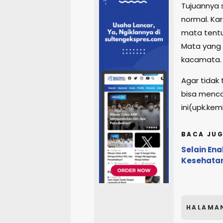
Tujuannya 
normal. Ka
mata tentu 
Mata yang
kacamata.
Agar tidak
bisa menco
ini(upk.kem
BACA JUG
Selain Ena
Kesehata
HALAMA