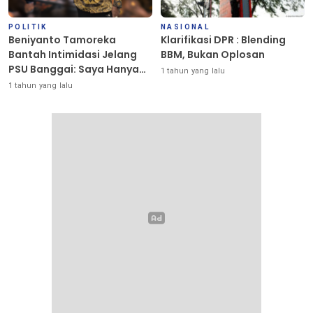
POLITIK
NASIONAL
Beniyanto Tamoreka
Klarifikasi DPR : Blending
Bantah Intimidasi Jelang
BBM, Bukan Oplosan
PSU Banggai: Saya Hanya
1 tahun yang lalu
Ingin Redakan Suasana
1 tahun yang lalu