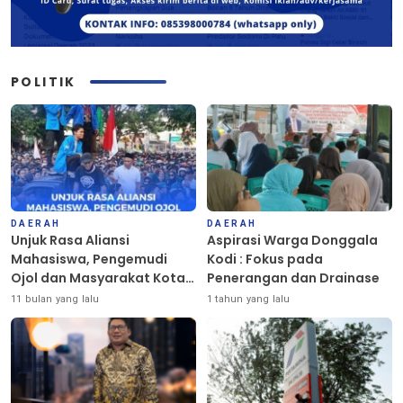
POLITIK
DAERAH
DAERAH
Unjuk Rasa Aliansi
Aspirasi Warga Donggala
Mahasiswa, Pengemudi
Kodi : Fokus pada
Ojol dan Masyarakat Kota
Penerangan dan Drainase
Palu Berlangsung Damai
11 bulan yang lalu
1 tahun yang lalu