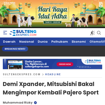
Sultengekspres.com
Berita Seputar Sulteng Hari Ini, Update Terkini, Suaranya Rakyat
Daerah
Nasional
Dunia
Polhukam
Ekonomi
Otomotif
Sulteng
BREAKING NEWS!
SULTENGEKSPRES.COM
HEADLINE
Demi Xpander, Mitsubishi Bakal
Mengimpor Kembali Pajero Sport
Muhammad Rizky