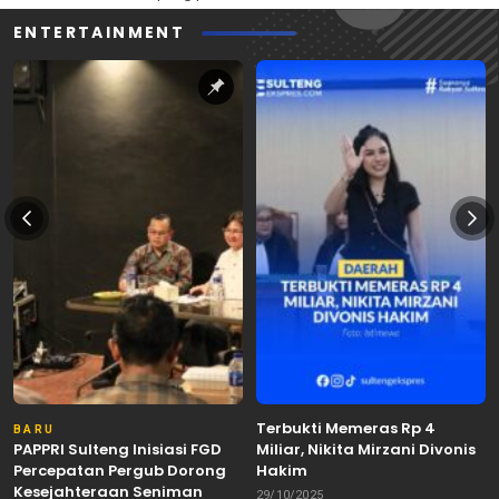
ENTERTAINMENT
Terbukti Memeras Rp 4
BARU
PAPPRI Sulteng Inisiasi FGD
Miliar, Nikita Mirzani Divonis
Percepatan Pergub Dorong
Hakim
Kesejahteraan Seniman
29/10/2025