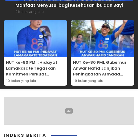
Manfaat Menyusui bagi Kesehatan Ibu dan Bayi
9 bulan yang lalu
HUT ke-80 PMI : Hidayat
HUT Ke-80 PMI, Gubernur
Lamakarate Tegaskan
Anwar Hafid Janjikan
Komitmen Perkuat
Peningkatan Armada
Solidaritas Kemanusiaan
Mobil Donor Darah
10 bulan yang lalu
10 bulan yang lalu
INDEKS BERITA