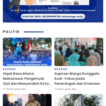
POLITIK
DAERAH
DAERAH
Unjuk Rasa Aliansi
Aspirasi Warga Donggala
Mahasiswa, Pengemudi
Kodi : Fokus pada
Ojol dan Masyarakat Kota
Penerangan dan Drainase
Palu Berlangsung Damai
11 bulan yang lalu
1 tahun yang lalu