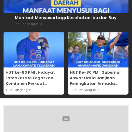
Manfaat Menyusui bagi Kesehatan Ibu dan Bayi
9 bulan yang lalu
HUT ke-80 PMI : Hidayat
HUT Ke-80 PMI, Gubernur
Lamakarate Tegaskan
Anwar Hafid Janjikan
Komitmen Perkuat
Peningkatan Armada
Solidaritas Kemanusiaan
Mobil Donor Darah
10 bulan yang lalu
10 bulan yang lalu