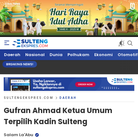
Sultengekspres.com
Berita Seputar Sulteng Hari Ini, Update Terkini, Suaranya Rakyat
Daerah
Nasional
Dunia
Polhukam
Ekonomi
Otomotif
Sulteng
BREAKING NEWS!
SULTENGEKSPRES.COM
DAERAH
Gufran Ahmad Ketua Umum
Terpilih Kadin Sulteng
Salam La'Abu