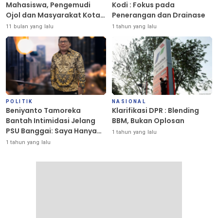
Mahasiswa, Pengemudi
Kodi : Fokus pada
Ojol dan Masyarakat Kota
Penerangan dan Drainase
Palu Berlangsung Damai
11 bulan yang lalu
1 tahun yang lalu
POLITIK
NASIONAL
Beniyanto Tamoreka
Klarifikasi DPR : Blending
Bantah Intimidasi Jelang
BBM, Bukan Oplosan
PSU Banggai: Saya Hanya
1 tahun yang lalu
Ingin Redakan Suasana
1 tahun yang lalu