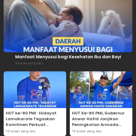
Manfaat Menyusui bagi Kesehatan Ibu dan Bayi
9 bulan yang lalu
HUT ke-80 PMI : Hidayat
HUT Ke-80 PMI, Gubernur
Lamakarate Tegaskan
Anwar Hafid Janjikan
Komitmen Perkuat
Peningkatan Armada
Solidaritas Kemanusiaan
Mobil Donor Darah
10 bulan yang lalu
10 bulan yang lalu