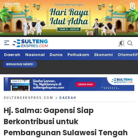
Sultengekspres.com
Berita Seputar Sulteng Hari Ini, Update Terkini, Suaranya Rakyat
Daerah
Nasional
Dunia
Polhukam
Ekonomi
Otomotif
Sulteng
BREAKING NEWS!
SULTENGEKSPRES.COM
DAERAH
Hj. Salma: Gapensi Siap
Berkontribusi untuk
Pembangunan Sulawesi Tengah