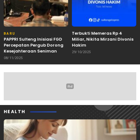
Terbukti Memeras Rp 4
BARU
PAPPRI Sulteng Inisiasi FGD
Miliar, Nikita Mirzani Divonis
Percepatan Pergub Dorong
Hakim
Kesejahteraan Seniman
29/10/2025
08/11/2025
HEALTH