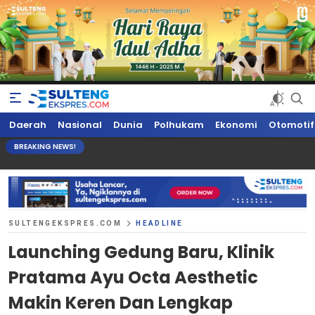
Sultengekspres.com
Berita Seputar Sulteng Hari Ini, Update Terkini, Suaranya Rakyat
Daerah
Nasional
Dunia
Polhukam
Ekonomi
Otomotif
Sulteng
BREAKING NEWS!
SULTENGEKSPRES.COM
HEADLINE
Launching Gedung Baru, Klinik
Pratama Ayu Octa Aesthetic
Makin Keren Dan Lengkap