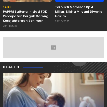
Terbukti Memeras Rp 4
BARU
PAPPRI Sulteng Inisiasi FGD
Miliar, Nikita Mirzani Divonis
Percepatan Pergub Dorong
Hakim
Kesejahteraan Seniman
29/10/2025
08/11/2025
HEALTH