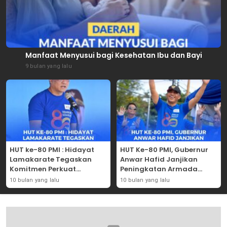
Manfaat Menyusui bagi Kesehatan Ibu dan Bayi
9 bulan yang lalu
HUT ke-80 PMI : Hidayat
HUT Ke-80 PMI, Gubernur
Lamakarate Tegaskan
Anwar Hafid Janjikan
Komitmen Perkuat
Peningkatan Armada
Solidaritas Kemanusiaan
Mobil Donor Darah
10 bulan yang lalu
10 bulan yang lalu