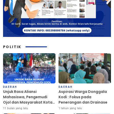
POLITIK
DAERAH
DAERAH
Unjuk Rasa Aliansi
Aspirasi Warga Donggala
Mahasiswa, Pengemudi
Kodi : Fokus pada
Ojol dan Masyarakat Kota
Penerangan dan Drainase
Palu Berlangsung Damai
11 bulan yang lalu
1 tahun yang lalu