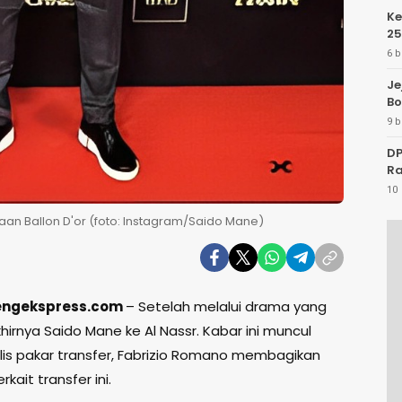
Ke
25
6 b
Je
Bo
9 b
DP
Ra
10 
an Ballon D'or (foto: Instagram/Saido Mane)
tengekspress.com
– Setelah melalui drama yang
hirnya Saido Mane ke Al Nassr. Kabar ini muncul
alis pakar transfer, Fabrizio Romano membagikan
rkait transfer ini.