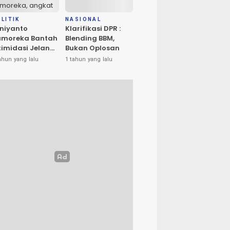
LITIK
NASIONAL
niyanto
Klarifikasi DPR :
amoreka Bantah
Blending BBM,
timidasi Jelang
Bukan Oplosan
U Banggai:
ahun yang lalu
1 tahun yang lalu
ya Hanya Ingin
edakan Suasana