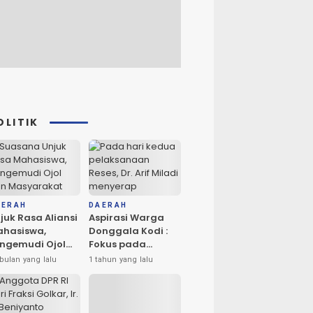
OLITIK
AERAH
DAERAH
juk Rasa Aliansi
Aspirasi Warga
hasiswa,
Donggala Kodi :
ngemudi Ojol
Fokus pada
n Masyarakat
Penerangan dan
bulan yang lalu
1 tahun yang lalu
ta Palu
Drainase
rlangsung
amai