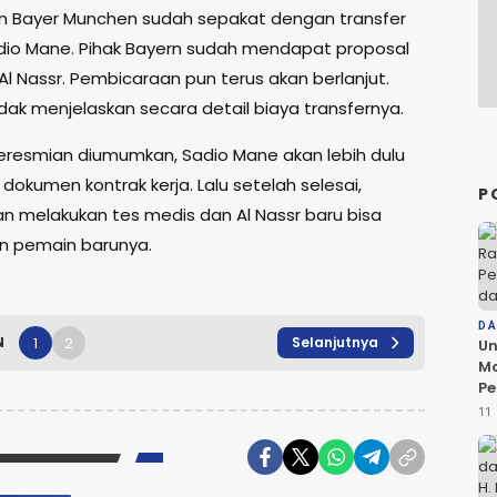
an Bayer Munchen sudah sepakat dengan transfer
io Mane. Pihak Bayern sudah mendapat proposal
 Al Nassr. Pembicaraan pun terus akan berlanjut.
ak menjelaskan secara detail biaya transfernya.
resmian diumumkan, Sadio Mane akan lebih dulu
okumen kontrak kerja. Lalu setelah selesai,
P
n melakukan tes medis dan Al Nassr baru bisa
n pemain barunya.
D
1
2
N
Selanjutnya
Un
Ma
Pe
da
11 
Ko
Be
D