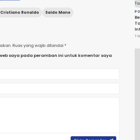
Cristiano Ronaldo
Saido Mane
PO
Be
T
In
PS
1 t
Sa
sikan.
Ruas yang wajib ditandai
*
R
 web saya pada peramban ini untuk komentar saya