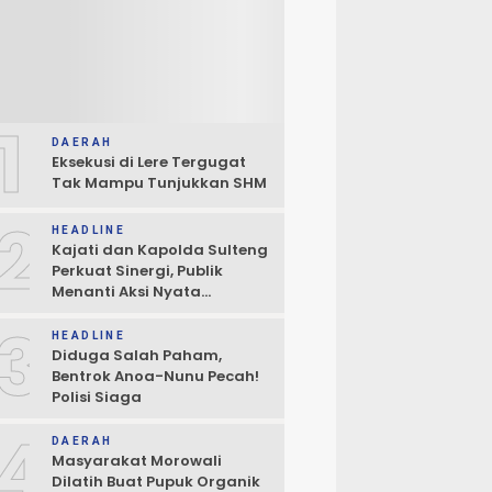
1
DAERAH
Eksekusi di Lere Tergugat
Tak Mampu Tunjukkan SHM
2
HEADLINE
Kajati dan Kapolda Sulteng
Perkuat Sinergi, Publik
Menanti Aksi Nyata
Penegakan Hukum
3
HEADLINE
Diduga Salah Paham,
Bentrok Anoa-Nunu Pecah!
Polisi Siaga
4
DAERAH
Masyarakat Morowali
Dilatih Buat Pupuk Organik