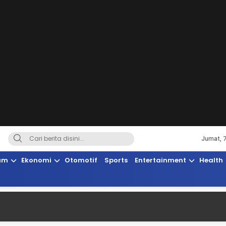
Jumat, 
Terkini, Suaranya Rakyat Sulteng
am
Ekonomi
Otomotif
Sports
Entertainment
Health