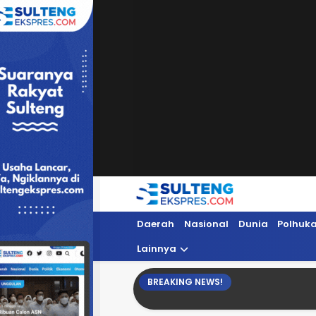
Sultengekspres.com
Berita Seputar Sulteng Hari Ini, Update 
Daerah
Nasional
Dunia
Polhuk
Lainnya
BREAKING NEWS!