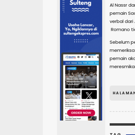
Al Nassr d
pemain Sad
verbal dari
Romano tid
Sebelum pe
memeriksa d
pemain aka
meresmika
HALAMA
TAG