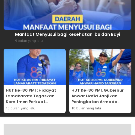
Manfaat Menyusui bagi Kesehatan Ibu dan Bayi
9 bulan yang lalu
HUT ke-80 PMI : Hidayat
HUT Ke-80 PMI, Gubernur
Lamakarate Tegaskan
Anwar Hafid Janjikan
Komitmen Perkuat
Peningkatan Armada
Solidaritas Kemanusiaan
Mobil Donor Darah
10 bulan yang lalu
10 bulan yang lalu