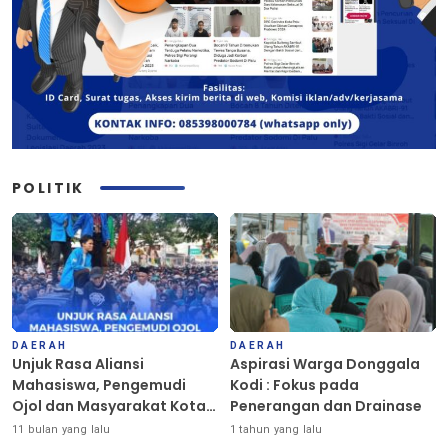
POLITIK
DAERAH
DAERAH
Unjuk Rasa Aliansi
Aspirasi Warga Donggala
Mahasiswa, Pengemudi
Kodi : Fokus pada
Ojol dan Masyarakat Kota
Penerangan dan Drainase
Palu Berlangsung Damai
11 bulan yang lalu
1 tahun yang lalu