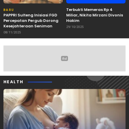
Terbukti Memeras Rp 4
BARU
PAPPRI Sulteng Inisiasi FGD
Miliar, Nikita Mirzani Divonis
Percepatan Pergub Dorong
Hakim
Kesejahteraan Seniman
29/10/2025
08/11/2025
HEALTH