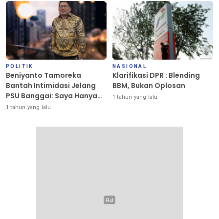
POLITIK
NASIONAL
Beniyanto Tamoreka
Klarifikasi DPR : Blending
Bantah Intimidasi Jelang
BBM, Bukan Oplosan
PSU Banggai: Saya Hanya
1 tahun yang lalu
Ingin Redakan Suasana
1 tahun yang lalu