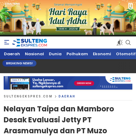
Sultengekspres.com
Berita Seputar Sulteng Hari Ini, Update Terkini, Suaranya Rakyat
Daerah
Nasional
Dunia
Polhukam
Ekonomi
Otomotif
Sulteng
BREAKING NEWS!
SULTENGEKSPRES.COM
DAERAH
Nelayan Taipa dan Mamboro
Desak Evaluasi Jetty PT
Arasmamulya dan PT Muzo