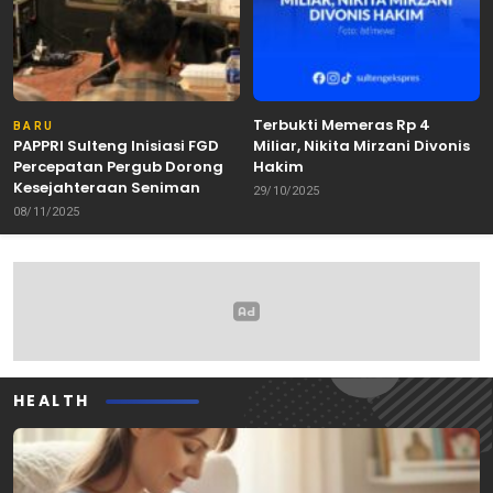
Terbukti Memeras Rp 4
BARU
PAPPRI Sulteng Inisiasi FGD
Miliar, Nikita Mirzani Divonis
Percepatan Pergub Dorong
Hakim
Kesejahteraan Seniman
29/10/2025
08/11/2025
HEALTH