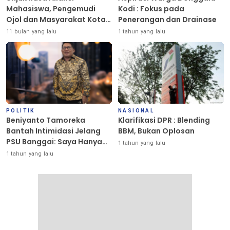
Mahasiswa, Pengemudi
Kodi : Fokus pada
Ojol dan Masyarakat Kota
Penerangan dan Drainase
Palu Berlangsung Damai
11 bulan yang lalu
1 tahun yang lalu
POLITIK
NASIONAL
Beniyanto Tamoreka
Klarifikasi DPR : Blending
Bantah Intimidasi Jelang
BBM, Bukan Oplosan
PSU Banggai: Saya Hanya
1 tahun yang lalu
Ingin Redakan Suasana
1 tahun yang lalu