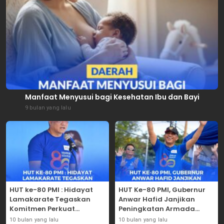
Manfaat Menyusui bagi Kesehatan Ibu dan Bayi
9 bulan yang lalu
HUT ke-80 PMI : Hidayat
HUT Ke-80 PMI, Gubernur
Lamakarate Tegaskan
Anwar Hafid Janjikan
Komitmen Perkuat
Peningkatan Armada
Solidaritas Kemanusiaan
Mobil Donor Darah
10 bulan yang lalu
10 bulan yang lalu