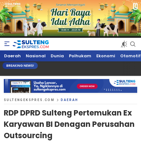
Sultengekspres.com
Berita Seputar Sulteng Hari Ini, Update Terkini, Suaranya Rakyat
Daerah
Nasional
Dunia
Polhukam
Ekonomi
Otomotif
Sulteng
BREAKING NEWS!
SULTENGEKSPRES.COM
DAERAH
RDP DPRD Sulteng Pertemukan Ex
Karyawan BI Denagan Perusahan
Outsourcing