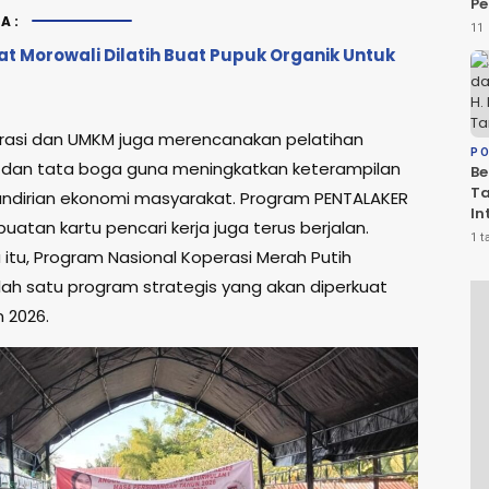
Pe
A:
da
11 
Ko
t Morowali Dilatih Buat Pupuk Organik Untuk
Be
D
rasi dan UMKM juga merencanakan pelatihan
PO
 dan tata boga guna meningkatkan keterampilan
Be
T
ndirian ekonomi masyarakat. Program PENTALAKER
In
atan kartu pencari kerja juga terus berjalan.
PS
1 t
Sa
itu, Program Nasional Koperasi Merah Putih
R
lah satu program strategis yang akan diperkuat
 2026.