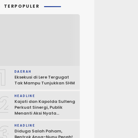
TERPOPULER
1
DAERAH
Eksekusi di Lere Tergugat
Tak Mampu Tunjukkan SHM
2
HEADLINE
Kajati dan Kapolda Sulteng
Perkuat Sinergi, Publik
Menanti Aksi Nyata
Penegakan Hukum
3
HEADLINE
Diduga Salah Paham,
Bentrok Anoa-Nunu Pecah!