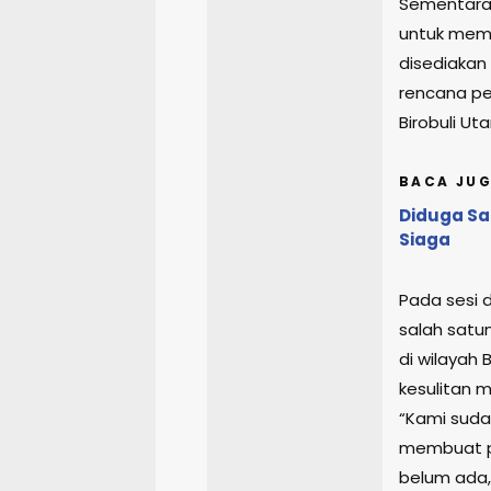
Sementara 
untuk mema
disediakan
rencana per
Birobuli Uta
BACA JUG
Diduga Sa
Siaga
Pada sesi 
salah satun
di wilayah
kesulitan 
“Kami sud
membuat pa
belum ada,