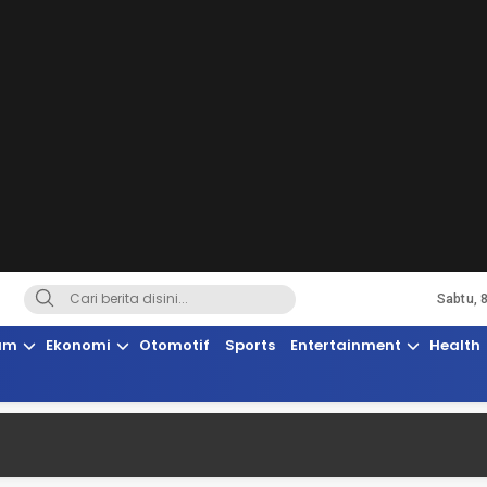
Sabtu, 
Terkini, Suaranya Rakyat Sulteng
am
Ekonomi
Otomotif
Sports
Entertainment
Health