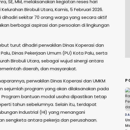
ra, SE, MM, melaksanakan kegiatan reses hari
Kelurahan Birobuli Utara, Kamis, 5 Februari 2026.
i dihadiri sekitar 70 orang warga yang secara aktif
an berbagai aspirasi dan persoalan di lingkungan
but turut dihadiri perwakilan Dinas Koperasi dan
Palu, Dinas Pekerjaan Umum (PU) Kota Palu, serta
Lurah Birobuli Utara, sebagai wujud sinergi antara
 pemerintah daerah, dan masyarakat.
P
parannya, perwakilan Dinas Koperasi dan UMKM
n sejumlah program yang akan dilaksanakan pada
. Program bantuan modal usaha dipastikan tetap
eperti tahun sebelumnya. Selain itu, terdapat
bungan Industrial (HI) yang menangani
D
an sengketa antara pekerja dan perusahaan.
Un
Ma