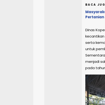
BACA JUG
Masyaraka
Pertanian
Dinas Kope
kecantikan
serta kema
untuk pembu
Sementara 
menjadi sa
pada tahun