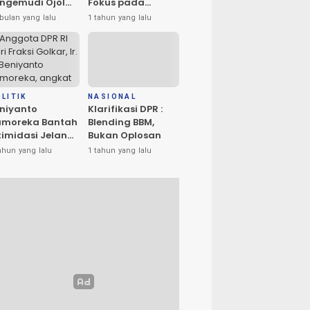
ngemudi Ojol
Fokus pada
n Masyarakat
Penerangan dan
bulan yang lalu
1 tahun yang lalu
ta Palu
Drainase
rlangsung
amai
LITIK
NASIONAL
niyanto
Klarifikasi DPR :
amoreka Bantah
Blending BBM,
timidasi Jelang
Bukan Oplosan
U Banggai:
ahun yang lalu
1 tahun yang lalu
ya Hanya Ingin
edakan Suasana