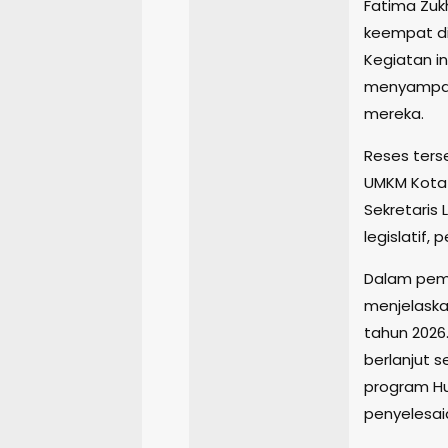
Fatima Zukh
keempat di 
Kegiatan in
menyampaik
mereka.
Reses terse
UMKM Kota 
Sekretaris 
legislatif,
Dalam pema
menjelaska
tahun 2026
berlanjut s
program Hu
penyelesai