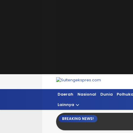
Sultengekspres.com
Berita Seputar Sulteng Hari Ini, Update 
Daerah
Nasional
Dunia
Polhuk
Lainnya
BREAKING NEWS!