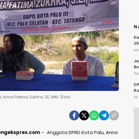
N
Ke
25
6 b
Je
Bo
9 b
DP
Ra
Anna Fatima Zukhra, SE, MM. (Foto:
10 
tengekspres.com
– Anggota DPRD Kota Palu, Anna