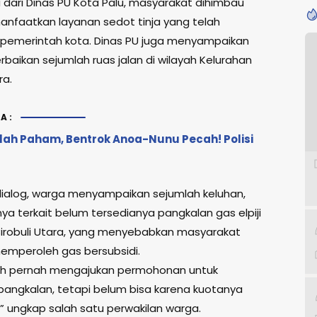
dari Dinas PU Kota Palu, masyarakat dihimbau
nfaatkan layanan sedot tinja yang telah
 pemerintah kota. Dinas PU juga menyampaikan
baikan sejumlah ruas jalan di wilayah Kelurahan
ra.
A:
lah Paham, Bentrok Anoa-Nunu Pecah! Polisi
dialog, warga menyampaikan sejumlah keluhan,
ya terkait belum tersedianya pangkalan gas elpiji
 Birobuli Utara, yang menyebabkan masyarakat
memperoleh gas bersubsidi.
ah pernah mengajukan permohonan untuk
ngkalan, tetapi belum bisa karena kuotanya
” ungkap salah satu perwakilan warga.