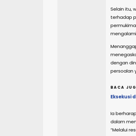
Selain itu
terhadap p
permukiman
mengalami
Menanggapi
menegaska
dengan dina
persoalan 
BACA JUG
Eksekusi 
Ia berhara
dalam meny
“Melalui re