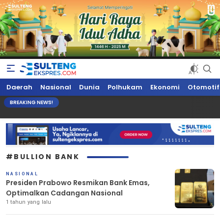
Sultengekspres.com
Berita Seputar Sulteng Hari Ini, Update Terkini, Suaranya Rakyat
Daerah
Nasional
Dunia
Polhukam
Ekonomi
Otomotif
Sulteng
BREAKING NEWS!
#BULLION BANK
NASIONAL
Presiden Prabowo Resmikan Bank Emas,
Optimalkan Cadangan Nasional
1 tahun yang lalu