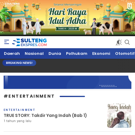
Sultengekspres.com
Berita Seputar Sulteng Hari Ini, Update Terkini, Suaranya Rakyat
Daerah
Nasional
Dunia
Polhukam
Ekonomi
Otomotif
Sulteng
BREAKING NEWS!
#ENTERTAINMENT
ENTERTAINMENT
TRUE STORY: Takdir Yang Indah (Bab 1)
1 tahun yang lalu