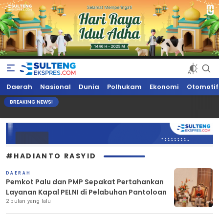
Sultengekspres.com
Berita Seputar Sulteng Hari Ini, Update Terkini, Suaranya Rakyat
Daerah
Nasional
Dunia
Polhukam
Ekonomi
Otomotif
Sulteng
BREAKING NEWS!
#HADIANTO RASYID
DAERAH
Pemkot Palu dan PMP Sepakat Pertahankan
Layanan Kapal PELNI di Pelabuhan Pantoloan
2 bulan yang lalu