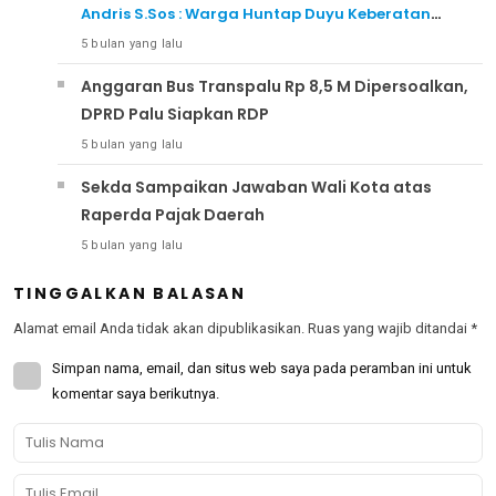
Andris S.Sos : Warga Huntap Duyu Keberatan
Karena Belum Disosialisasi
5 bulan yang lalu
Anggaran Bus Transpalu Rp 8,5 M Dipersoalkan,
DPRD Palu Siapkan RDP
5 bulan yang lalu
Sekda Sampaikan Jawaban Wali Kota atas
Raperda Pajak Daerah
5 bulan yang lalu
TINGGALKAN BALASAN
Alamat email Anda tidak akan dipublikasikan.
Ruas yang wajib ditandai
*
Simpan nama, email, dan situs web saya pada peramban ini untuk
komentar saya berikutnya.