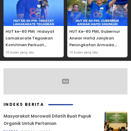
HUT ke-80 PMI : Hidayat
HUT Ke-80 PMI, Gubernur
Lamakarate Tegaskan
Anwar Hafid Janjikan
Komitmen Perkuat
Peningkatan Armada
Solidaritas Kemanusiaan
Mobil Donor Darah
10 bulan yang lalu
10 bulan yang lalu
INDEKS BERITA
Masyarakat Morowali Dilatih Buat Pupuk
Organik Untuk Pertanian