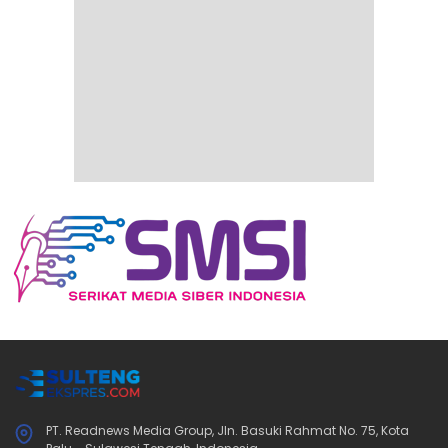
PT. Readnews Media Group, Jln. Basuki Rahmat No. 75, Kota