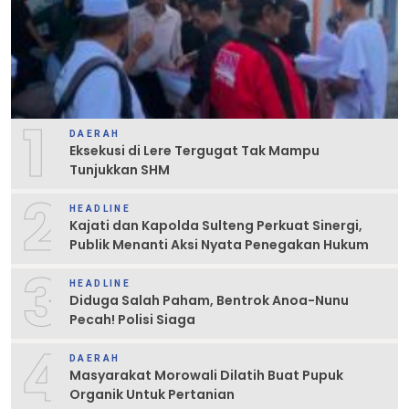
1
DAERAH
Eksekusi di Lere Tergugat Tak Mampu
Tunjukkan SHM
2
HEADLINE
Kajati dan Kapolda Sulteng Perkuat Sinergi,
Publik Menanti Aksi Nyata Penegakan Hukum
3
HEADLINE
Diduga Salah Paham, Bentrok Anoa-Nunu
Pecah! Polisi Siaga
4
DAERAH
Masyarakat Morowali Dilatih Buat Pupuk
Organik Untuk Pertanian