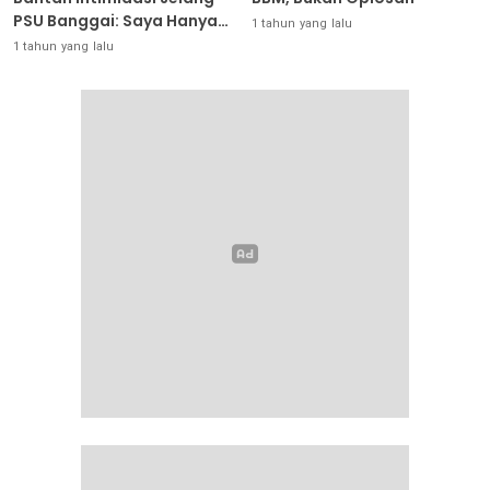
PSU Banggai: Saya Hanya
1 tahun yang lalu
Ingin Redakan Suasana
1 tahun yang lalu