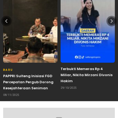
Terbukti Memeras Rp 4
BARU
Miliar, Nikita Mirzani Divonis
PAPPRI Sulteng Inisiasi FGD
Hakim
Percepatan Pergub Dorong
Kesejahteraan Seniman
29/10/2025
08/11/2025