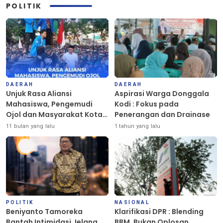
POLITIK
DAERAH
DAERAH
Unjuk Rasa Aliansi
Aspirasi Warga Donggala
Mahasiswa, Pengemudi
Kodi : Fokus pada
Ojol dan Masyarakat Kota
Penerangan dan Drainase
Palu Berlangsung Damai
11 bulan yang lalu
1 tahun yang lalu
POLITIK
NASIONAL
Beniyanto Tamoreka
Klarifikasi DPR : Blending
Bantah Intimidasi Jelang
BBM, Bukan Oplosan