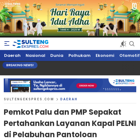
Sultengekspres.com
Berita Seputar Sulteng Hari Ini, Update Terkini, Suaranya Rakyat
Daerah
Nasional
Dunia
Polhukam
Ekonomi
Otomotif
Sulteng
BREAKING NEWS!
SULTENGEKSPRES.COM
DAERAH
Pemkot Palu dan PMP Sepakat
Pertahankan Layanan Kapal PELNI
di Pelabuhan Pantoloan