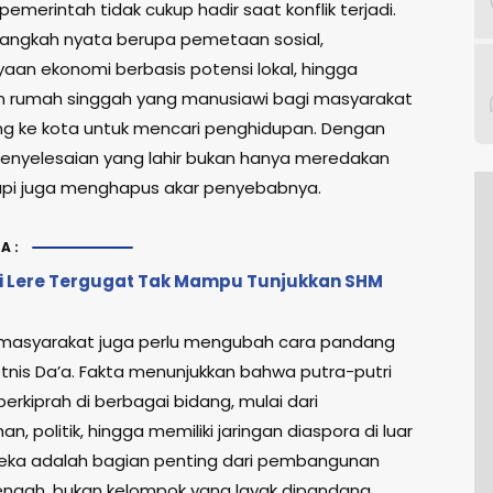
 pemerintah tidak cukup hadir saat konflik terjadi.
 langkah nyata berupa pemetaan sosial,
an ekonomi berbasis potensi lokal, hingga
 rumah singgah yang manusiawi bagi masyarakat
g ke kota untuk mencari penghidupan. Dengan
penyelesaian yang lahir bukan hanya meredakan
etapi juga menghapus akar penyebabnya.
A:
di Lere Tergugat Tak Mampu Tunjukkan SHM
, masyarakat juga perlu mengubah cara pandang
tnis Da’a. Fakta menunjukkan bahwa putra-putri
berkiprah di berbagai bidang, mulai dari
n, politik, hingga memiliki jaringan diaspora di luar
reka adalah bagian penting dari pembangunan
engah, bukan kelompok yang layak dipandang