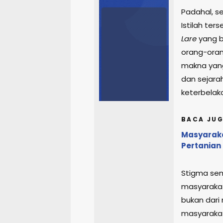
Padahal, s
Istilah ter
Lare
yang b
orang-oran
makna yang
dan sejarah
keterbelak
BACA JUG
Masyaraka
Pertanian
Stigma se
masyarakat
bukan dari 
masyarakat