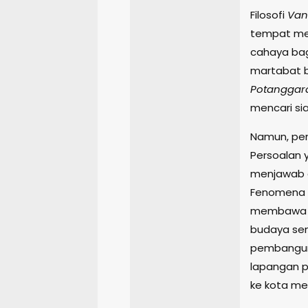
Filosofi
Van
tempat men
cahaya bag
martabat b
Potanggar
mencari si
Namun, pen
Persoalan 
menjawab a
Fenomena m
membawa ka
budaya sem
pembanguna
lapangan p
ke kota men