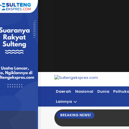
Sultengekspres.com
Berita Seputar Sulteng Hari Ini, Update 
Daerah
Nasional
Dunia
Polhuk
Lainnya
BREAKING NEWS!