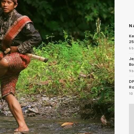
N
Ke
25
6 b
Je
Bo
9 b
DP
Ra
10 