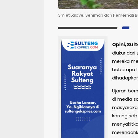
Smiet Lalove, Seniman dan Pemerhati Bud
Opini, Su
diukur dari
mereka mem
beberapa ha
dihadapkan
Ujaran ber
di media so
masyaraka
karung seb
menyakitkan
merendahka