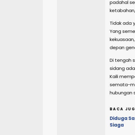
padahal se
ketabahan,
Tidak ada 
Yang semes
kekuasaan
depan gene
Di tengah s
sidang ada
Kaili mempe
semata-ma
hubungan s
BACA JUG
Diduga Sa
Siaga