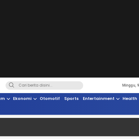
Minggu, 
Terkini, Suaranya Rakyat Sulteng
am
Ekonomi
Otomotif
Sports
Entertainment
Health