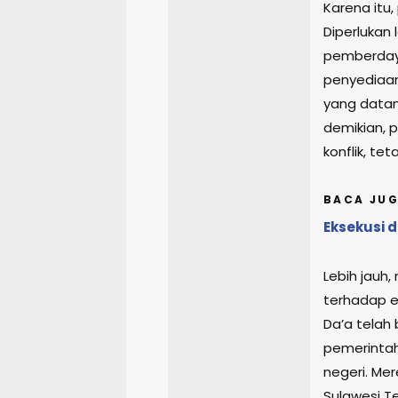
Karena itu,
Diperlukan
pemberdaya
penyediaan
yang datan
demikian, 
konflik, t
BACA JUG
Eksekusi 
Lebih jauh
terhadap e
Da’a telah 
pemerintaha
negeri. Me
Sulawesi T