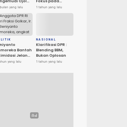
ngemudi Ojol
Fokus pada
n Masyarakat
Penerangan dan
bulan yang lalu
1 tahun yang lalu
ta Palu
Drainase
rlangsung
amai
LITIK
NASIONAL
niyanto
Klarifikasi DPR :
amoreka Bantah
Blending BBM,
timidasi Jelang
Bukan Oplosan
U Banggai:
ahun yang lalu
1 tahun yang lalu
ya Hanya Ingin
edakan Suasana