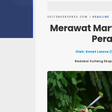
SULTENGEKSPRES.COM
HEADLINE
Merawat Mart
Per
Oleh: Smiet Lalove 
Redaksi Sulteng Eksp