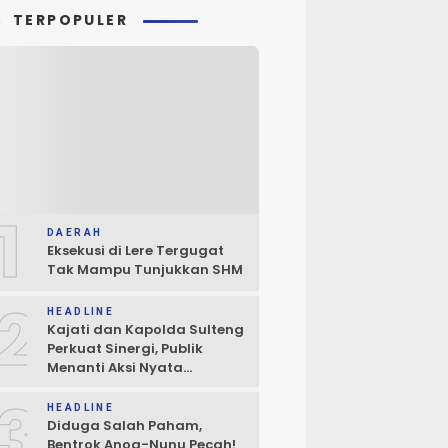
TERPOPULER
1
DAERAH
Eksekusi di Lere Tergugat
Tak Mampu Tunjukkan SHM
2
HEADLINE
Kajati dan Kapolda Sulteng
Perkuat Sinergi, Publik
Menanti Aksi Nyata
Penegakan Hukum
3
HEADLINE
Diduga Salah Paham,
Bentrok Anoa-Nunu Pecah!