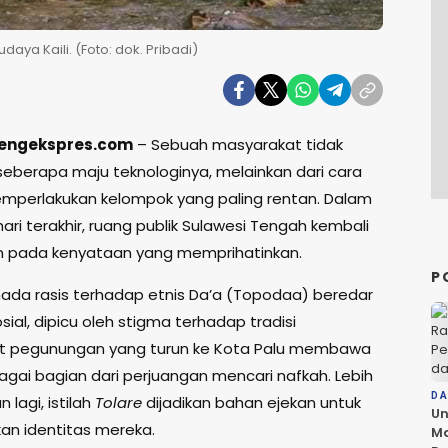
aya Kaili. (Foto: dok. Pribadi)
ltengekspres.com
– Sebuah masyarakat tidak
 seberapa maju teknologinya, melainkan dari cara
perlakukan kelompok yang paling rentan. Dalam
ri terakhir, ruang publik Sulawesi Tengah kembali
 pada kenyataan yang memprihatinkan.
P
nada rasis terhadap etnis Da’a (Topodaa) beredar
sial, dipicu oleh stigma terhadap tradisi
t pegunungan yang turun ke Kota Palu membawa
agai bagian dari perjuangan mencari nafkah. Lebih
D
 lagi, istilah
Tolare
dijadikan bahan ejekan untuk
Un
n identitas mereka.
Ma