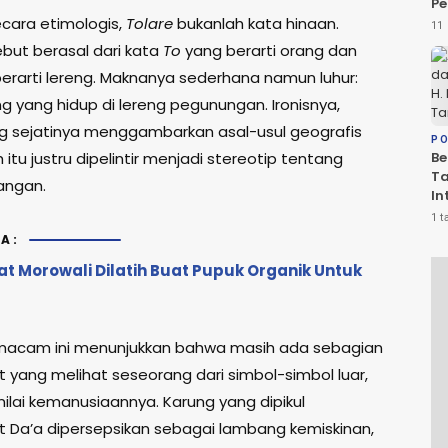
Pe
ecara etimologis,
Tolare
bukanlah kata hinaan.
da
11 
Ko
sebut berasal dari kata
To
yang berarti orang dan
Be
erarti lereng. Maknanya sederhana namun luhur:
D
g yang hidup di lereng pegunungan. Ironisnya,
 sejatinya menggambarkan asal-usul geografis
PO
 itu justru dipelintir menjadi stereotip tentang
Be
T
angan.
In
PS
1 t
Sa
A:
R
t Morowali Dilatih Buat Pupuk Organik Untuk
macam ini menunjukkan bahwa masih ada sebagian
 yang melihat seseorang dari simbol-simbol luar,
nilai kemanusiaannya. Karung yang dipikul
 Da’a dipersepsikan sebagai lambang kemiskinan,