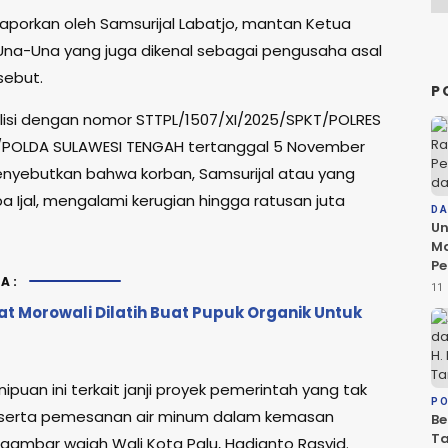
ilaporkan oleh Samsurijal Labatjo, mantan Ketua
Una-Una yang juga dikenal sebagai pengusaha asal
sebut.
P
lisi dengan nomor STTPL/1507/XI/2025/SPKT/POLRES
/POLDA SULAWESI TENGAH tertanggal 5 November
enyebutkan bahwa korban, Samsurijal atau yang
a Ijal, mengalami kerugian hingga ratusan juta
D
Un
Ma
Pe
A:
da
11 
Ko
t Morowali Dilatih Buat Pupuk Organik Untuk
Be
D
puan ini terkait janji proyek pemerintah yang tak
PO
i serta pemesanan air minum dalam kemasan
Be
T
gambar wajah Wali Kota Palu, Hadianto Rasyid.