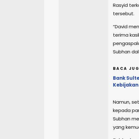
Rasyid terk
tersebut.
“David me
terima kas
pengaspalan
Subhan dal
BACA JUG
Bank Sult
Kebijakan
Namun, set
kepada par
Subhan men
yang kemudi