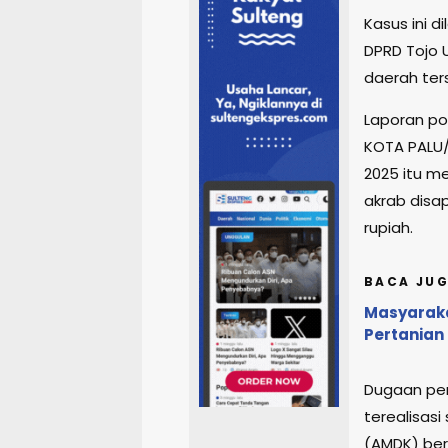
Kasus ini d
DPRD Tojo 
daerah ter
Laporan po
KOTA PALU
2025 itu m
akrab disap
rupiah.
BACA JUG
Masyaraka
Pertanian
Dugaan peni
terealisas
(AMDK) ber