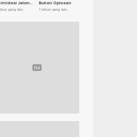
timidasi Jelang
Bukan Oplosan
U Banggai:
ahun yang lalu
1 tahun yang lalu
ya Hanya Ingin
edakan Suasana