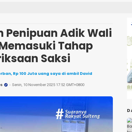
 Penipuan Adik Wali
 Memasuki Tahap
iksaan Saksi
orban, Rp 100 Juta uang saya di ambil David
es
Senin, 10 November 2025 17:52 GMT+0800
D