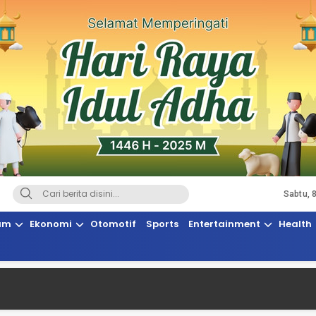
Sabtu, 
Terkini, Suaranya Rakyat Sulteng
am
Ekonomi
Otomotif
Sports
Entertainment
Health