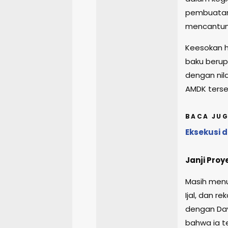
pembuatan 
mencantum
Keesokan h
baku berup
dengan nila
AMDK terse
BACA JUG
Eksekusi 
Janji Pro
Masih menur
Ijal, dan 
dengan Dav
bahwa ia t