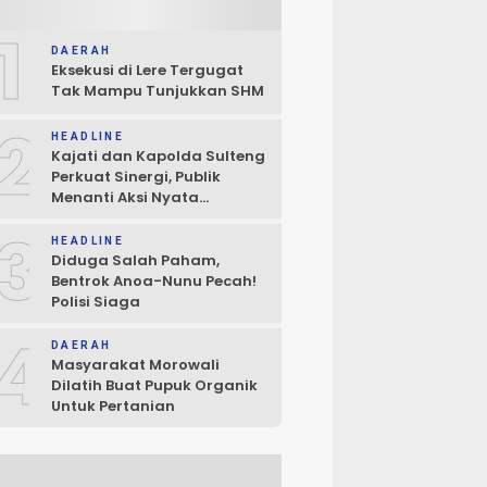
1
DAERAH
Eksekusi di Lere Tergugat
Tak Mampu Tunjukkan SHM
2
HEADLINE
Kajati dan Kapolda Sulteng
Perkuat Sinergi, Publik
Menanti Aksi Nyata
Penegakan Hukum
3
HEADLINE
Diduga Salah Paham,
Bentrok Anoa-Nunu Pecah!
Polisi Siaga
4
DAERAH
Masyarakat Morowali
Dilatih Buat Pupuk Organik
Untuk Pertanian