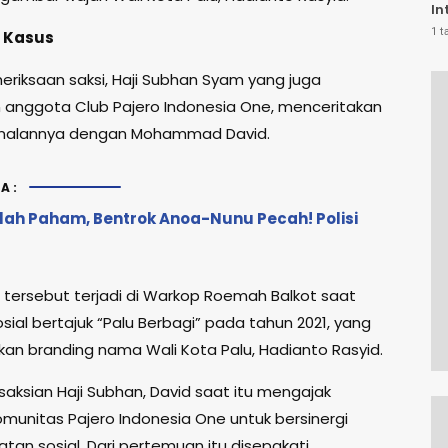
In
PS
1 t
 Kasus
Sa
R
riksaan saksi, Haji Subhan Syam yang juga
anggota Club Pajero Indonesia One, menceritakan
enalannya dengan Mohammad David.
A:
lah Paham, Bentrok Anoa-Nunu Pecah! Polisi
tersebut terjadi di Warkop Roemah Balkot saat
sial bertajuk “Palu Berbagi” pada tahun 2021, yang
n branding nama Wali Kota Palu, Hadianto Rasyid.
saksian Haji Subhan, David saat itu mengajak
munitas Pajero Indonesia One untuk bersinergi
tan sosial. Dari pertemuan itu disepakati