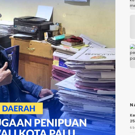
N
Ke
25
6 b