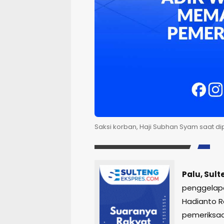
Saksi korban, Haji Subhan Syam saat dipe
Palu, Sul
penggelapa
Hadianto R
pemeriksaan