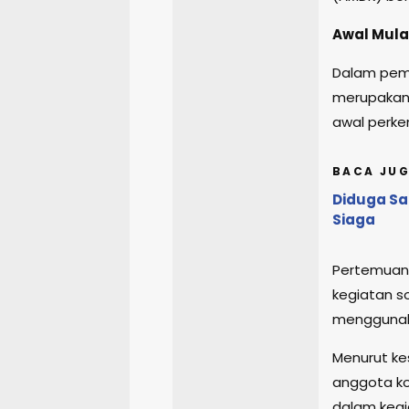
Awal Mula
Dalam peme
merupakan 
awal perk
BACA JUG
Diduga Sa
Siaga
Pertemuan 
kegiatan so
menggunaka
Menurut ke
anggota ko
dalam kegia