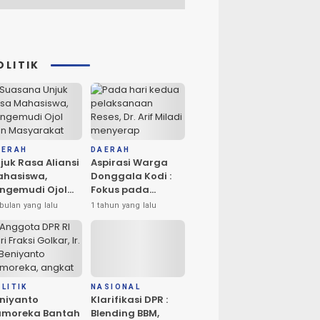
OLITIK
AERAH
DAERAH
juk Rasa Aliansi
Aspirasi Warga
hasiswa,
Donggala Kodi :
ngemudi Ojol
Fokus pada
n Masyarakat
Penerangan dan
bulan yang lalu
1 tahun yang lalu
ta Palu
Drainase
rlangsung
amai
LITIK
NASIONAL
niyanto
Klarifikasi DPR :
amoreka Bantah
Blending BBM,