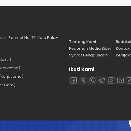
suki Rahmat No. 75, Kota Palu -
Tentang Kami
Redaksi
Pedoman Media Siber
Kontak
Syarat Penggunaan
Kebijaka
daksi)
Marketing)
Ikuti Kami
(Kerjasama)
er Care)
com | All rights reserved.