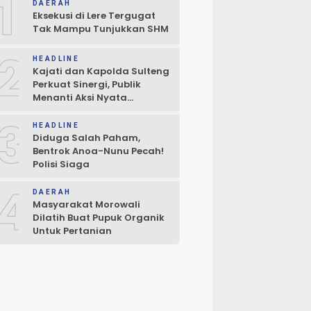
1
DAERAH
Eksekusi di Lere Tergugat
Tak Mampu Tunjukkan SHM
2
HEADLINE
Kajati dan Kapolda Sulteng
Perkuat Sinergi, Publik
Menanti Aksi Nyata
Penegakan Hukum
3
HEADLINE
Diduga Salah Paham,
Bentrok Anoa-Nunu Pecah!
Polisi Siaga
4
DAERAH
Masyarakat Morowali
Dilatih Buat Pupuk Organik
Untuk Pertanian