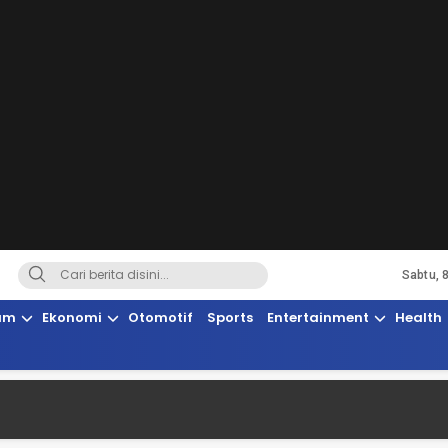
Sabtu, 
Terkini, Suaranya Rakyat Sulteng
am
Ekonomi
Otomotif
Sports
Entertainment
Health