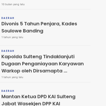
10 bulan yang lalu
DAERAH
Divonis 5 Tahun Penjara, Kades
Soulowe Banding
1 tahun yang lalu
DAERAH
Kapolda Sulteng Tindaklanjuti
Dugaan Penganiayaan Karyawan
Warkop oleh Dirsamapta
1 tahun yang lalu
Kombespol Richard B. Pakpahan Dipreiksa Propam
Polda
DAERAH
Mantan Ketua DPD KAI Sulteng
Jabat Wasekjen DPP KAI