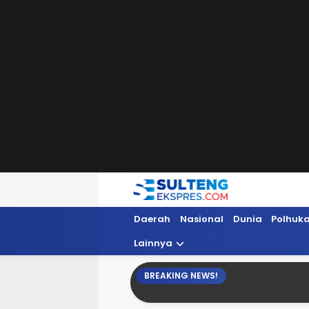
Sultengekspres.com
Berita Seputar Sulteng Hari Ini, Update 
Daerah
Nasional
Dunia
Polhuk
Lainnya
BREAKING NEWS!