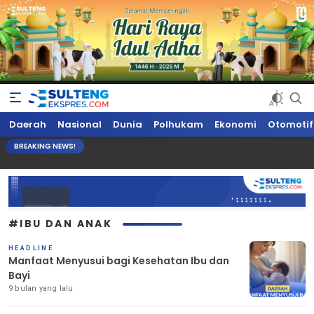
Sultengekspres.com
Berita Seputar Sulteng Hari Ini, Update Terkini, Suaranya Rakyat
Daerah
Nasional
Dunia
Polhukam
Ekonomi
Otomotif
Sulteng
BREAKING NEWS!
#IBU DAN ANAK
HEADLINE
Manfaat Menyusui bagi Kesehatan Ibu dan
Bayi
9 bulan yang lalu