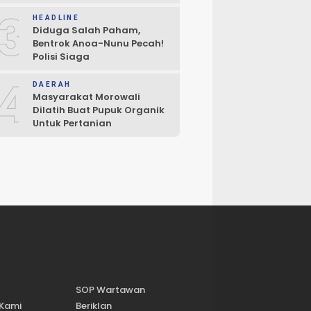
Penegakan Hukum
3
HEADLINE
Diduga Salah Paham,
Bentrok Anoa-Nunu Pecah!
Polisi Siaga
4
DAERAH
Masyarakat Morowali
Dilatih Buat Pupuk Organik
Untuk Pertanian
SOP Wartawan
 Kami
Beriklan