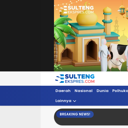
Sultengekspres.com
Berita Seputar Sulteng Hari Ini, Update 
Daerah
Nasional
Dunia
Polhuk
Lainnya
BREAKING NEWS!