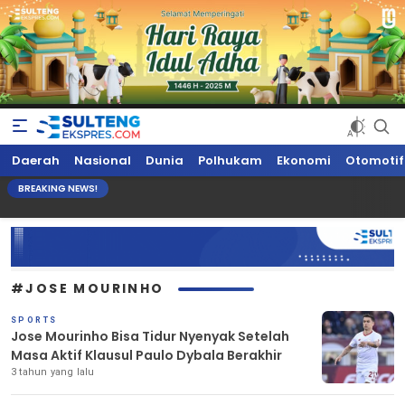
Sultengekspres.com
Berita Seputar Sulteng Hari Ini, Update Terkini, Suaranya Rakyat
Daerah
Nasional
Dunia
Polhukam
Ekonomi
Otomotif
Sulteng
BREAKING NEWS!
#JOSE MOURINHO
SPORTS
Jose Mourinho Bisa Tidur Nyenyak Setelah
Masa Aktif Klausul Paulo Dybala Berakhir
3 tahun yang lalu