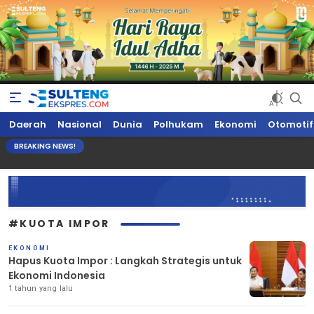
Sultengekspres.com
Berita Seputar Sulteng Hari Ini, Update Terkini, Suaranya Rakyat
Daerah
Nasional
Dunia
Polhukam
Ekonomi
Otomotif
Sulteng
BREAKING NEWS!
#KUOTA IMPOR
EKONOMI
Hapus Kuota Impor : Langkah Strategis untuk
Ekonomi Indonesia
1 tahun yang lalu