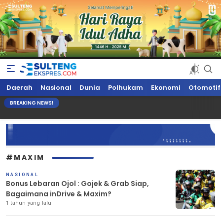
Sultengekspres.com
Berita Seputar Sulteng Hari Ini, Update Terkini, Suaranya Rakyat
Daerah
Nasional
Dunia
Polhukam
Ekonomi
Otomotif
Sulteng
BREAKING NEWS!
#MAXIM
NASIONAL
Bonus Lebaran Ojol : Gojek & Grab Siap,
Bagaimana inDrive & Maxim?
1 tahun yang lalu