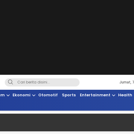
Jumat, 
Terkini, Suaranya Rakyat Sulteng
am
Ekonomi
Otomotif
Sports
Entertainment
Health