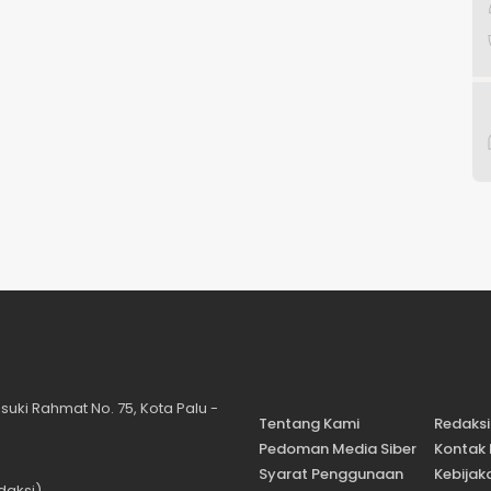
suki Rahmat No. 75, Kota Palu -
Tentang Kami
Redaksi
Pedoman Media Siber
Kontak
Syarat Penggunaan
Kebijaka
daksi)