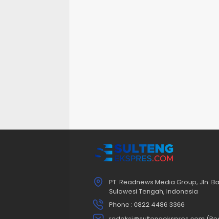
PT. Readnews Media Group, Jln. Ba
Sulawesi Tengah, Indonesia
Phone : 0822 4486 3366
redaksi@sultengekspres.com (Re