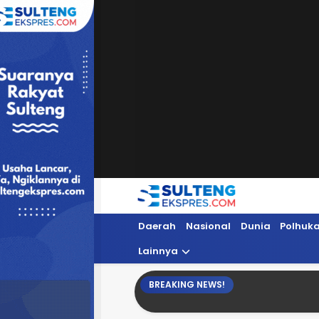
Sultengekspres.com
Berita Seputar Sulteng Hari Ini, Update 
Daerah
Nasional
Dunia
Polhuk
Lainnya
BREAKING NEWS!