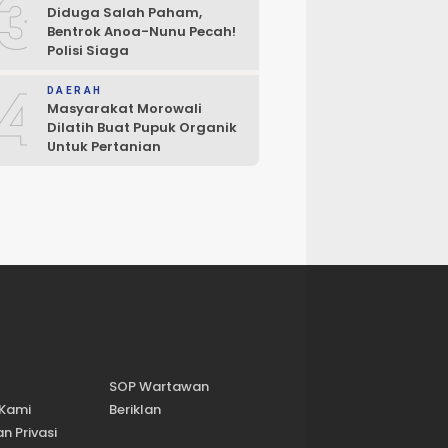
3
Diduga Salah Paham,
Bentrok Anoa-Nunu Pecah!
Polisi Siaga
4
DAERAH
Masyarakat Morowali
Dilatih Buat Pupuk Organik
Untuk Pertanian
SOP Wartawan
 Kami
Beriklan
n Privasi