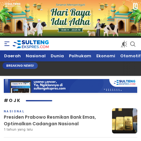
Sultengekspres.com
Berita Seputar Sulteng Hari Ini, Update Terkini, Suaranya Rakyat
Daerah
Nasional
Dunia
Polhukam
Ekonomi
Otomotif
Sulteng
BREAKING NEWS!
#OJK
NASIONAL
Presiden Prabowo Resmikan Bank Emas,
Optimalkan Cadangan Nasional
1 tahun yang lalu