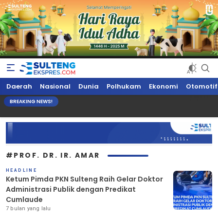
Sultengekspres.com
Berita Seputar Sulteng Hari Ini, Update Terkini, Suaranya Rakyat
Daerah
Nasional
Dunia
Polhukam
Ekonomi
Otomotif
Sulteng
BREAKING NEWS!
#PROF. DR. IR. AMAR
HEADLINE
Ketum Pimda PKN Sulteng Raih Gelar Doktor
Administrasi Publik dengan Predikat
Cumlaude
7 bulan yang lalu