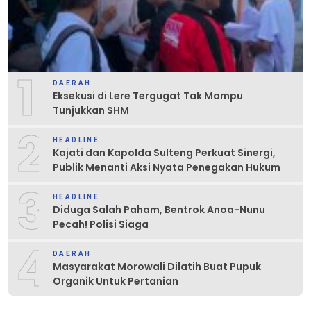
1
DAERAH
Eksekusi di Lere Tergugat Tak Mampu
Tunjukkan SHM
2
HEADLINE
Kajati dan Kapolda Sulteng Perkuat Sinergi,
Publik Menanti Aksi Nyata Penegakan Hukum
3
HEADLINE
Diduga Salah Paham, Bentrok Anoa-Nunu
Pecah! Polisi Siaga
4
DAERAH
Masyarakat Morowali Dilatih Buat Pupuk
Organik Untuk Pertanian