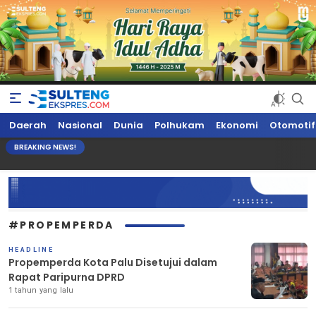
Sultengekspres.com
Berita Seputar Sulteng Hari Ini, Update Terkini, Suaranya Rakyat
Daerah
Nasional
Dunia
Polhukam
Ekonomi
Otomotif
Sulteng
BREAKING NEWS!
#PROPEMPERDA
HEADLINE
Propemperda Kota Palu Disetujui dalam
Rapat Paripurna DPRD
1 tahun yang lalu