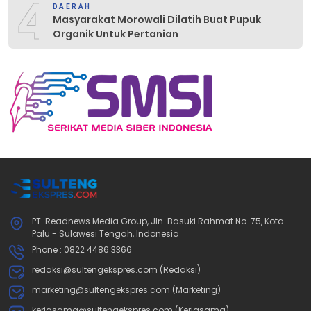
4
DAERAH
Masyarakat Morowali Dilatih Buat Pupuk
Organik Untuk Pertanian
PT. Readnews Media Group, Jln. Basuki Rahmat No. 75, Kota
Palu - Sulawesi Tengah, Indonesia
Phone : 0822 4486 3366
redaksi@sultengekspres.com (Redaksi)
marketing@sultengekspres.com (Marketing)
kerjasama@sultengekspres.com (Kerjasama)