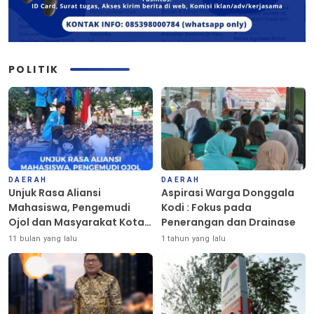
POLITIK
DAERAH
DAERAH
Unjuk Rasa Aliansi
Aspirasi Warga Donggala
Mahasiswa, Pengemudi
Kodi : Fokus pada
Ojol dan Masyarakat Kota
Penerangan dan Drainase
Palu Berlangsung Damai
11 bulan yang lalu
1 tahun yang lalu