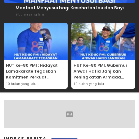
Manfaat Menyusui bagi Kesehatan Ibu dan Bayi
9 bulan yang lalu
HUT ke-80 PMI : Hidayat
HUT Ke-80 PMI, Gubernur
Lamakarate Tegaskan
Anwar Hafid Janjikan
Komitmen Perkuat
Peningkatan Armada
Solidaritas Kemanusiaan
Mobil Donor Darah
10 bulan yang lalu
10 bulan yang lalu
INDEKS BERITA