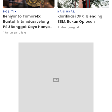
POLITIK
NASIONAL
Beniyanto Tamoreka
Klarifikasi DPR : Blending
Bantah Intimidasi Jelang
BBM, Bukan Oplosan
PSU Banggai: Saya Hanya
1 tahun yang lalu
Ingin Redakan Suasana
1 tahun yang lalu