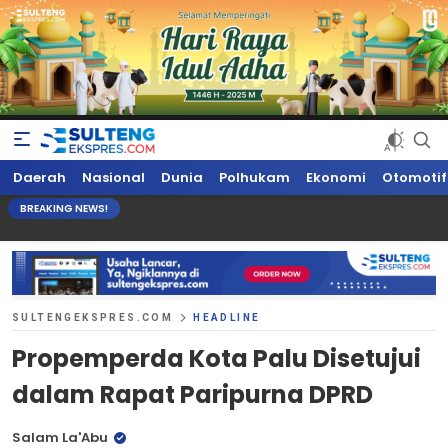
Sultengekspres.com
Berita Seputar Sulteng Hari Ini, Update Terkini, Suaranya Rakyat
Daerah
Nasional
Dunia
Polhukam
Ekonomi
Otomotif
Sulteng
BREAKING NEWS!
SULTENGEKSPRES.COM
HEADLINE
Propemperda Kota Palu Disetujui
dalam Rapat Paripurna DPRD
Salam La'Abu