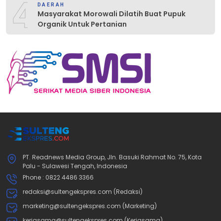
4
DAERAH
Masyarakat Morowali Dilatih Buat Pupuk
Organik Untuk Pertanian
PT. Readnews Media Group, Jln. Basuki Rahmat No. 75, Kota
Palu - Sulawesi Tengah, Indonesia
Phone : 0822 4486 3366
redaksi@sultengekspres.com (Redaksi)
marketing@sultengekspres.com (Marketing)
kerjasama@sultengekspres.com (Kerjasama)