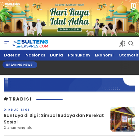
Sultengekspres.com
Berita Seputar Sulteng Hari Ini, Update Terkini, Suaranya Rakyat
Daerah
Nasional
Dunia
Polhukam
Ekonomi
Otomotif
Sulteng
BREAKING NEWS!
#TRADISI
DIKBUD SIGI
Bantaya di Sigi : Simbol Budaya dan Perekat
Sosial
2 tahun yang lalu