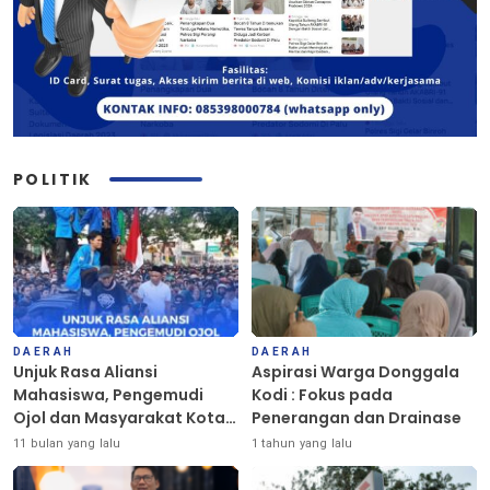
POLITIK
DAERAH
DAERAH
Unjuk Rasa Aliansi
Aspirasi Warga Donggala
Mahasiswa, Pengemudi
Kodi : Fokus pada
Ojol dan Masyarakat Kota
Penerangan dan Drainase
Palu Berlangsung Damai
11 bulan yang lalu
1 tahun yang lalu