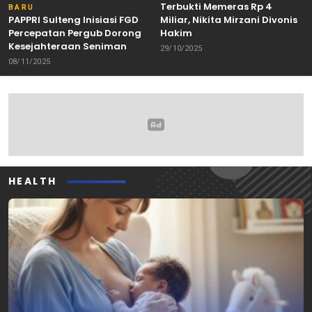
Terbukti Memeras Rp 4
BARU
PAPPRI Sulteng Inisiasi FGD
Miliar, Nikita Mirzani Divonis
Percepatan Pergub Dorong
Hakim
Kesejahteraan Seniman
29/10/2025
08/11/2025
HEALTH