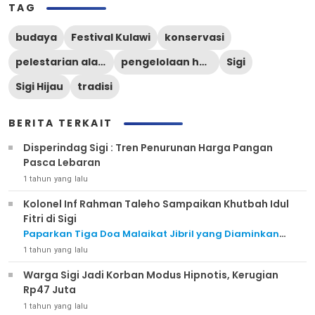
TAG
budaya
Festival Kulawi
konservasi
pelestarian alam
pengelolaan hutan
Sigi
Sigi Hijau
tradisi
BERITA TERKAIT
Disperindag Sigi : Tren Penurunan Harga Pangan
Pasca Lebaran
1 tahun yang lalu
Kolonel Inf Rahman Taleho Sampaikan Khutbah Idul
Fitri di Sigi
Paparkan Tiga Doa Malaikat Jibril yang Diaminkan
Rasulullah SAW
1 tahun yang lalu
Warga Sigi Jadi Korban Modus Hipnotis, Kerugian
Rp47 Juta
1 tahun yang lalu