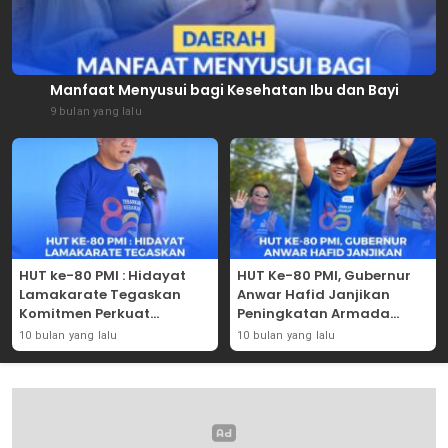
Manfaat Menyusui bagi Kesehatan Ibu dan Bayi
9 bulan yang lalu
HUT ke-80 PMI : Hidayat
HUT Ke-80 PMI, Gubernur
Lamakarate Tegaskan
Anwar Hafid Janjikan
Komitmen Perkuat
Peningkatan Armada
Solidaritas Kemanusiaan
Mobil Donor Darah
10 bulan yang lalu
10 bulan yang lalu