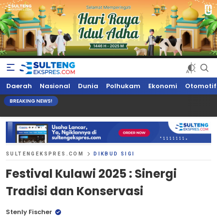
Sultengekspres.com
Berita Seputar Sulteng Hari Ini, Update Terkini, Suaranya Rakyat
Daerah
Nasional
Dunia
Polhukam
Ekonomi
Otomotif
Sulteng
BREAKING NEWS!
SULTENGEKSPRES.COM
DIKBUD SIGI
Festival Kulawi 2025 : Sinergi
Tradisi dan Konservasi
Stenly Fischer