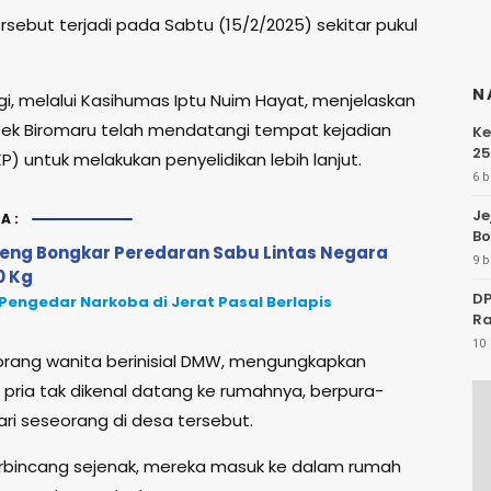
rsebut terjadi pada Sabtu (15/2/2025) sekitar pukul
N
gi, melalui Kasihumas Iptu Nuim Hayat, menjelaskan
ek Biromaru telah mendatangi tempat kejadian
Ke
25
P) untuk melakukan penyelidikan lebih lanjut.
6 b
Je
A:
Bo
teng Bongkar Peredaran Sabu Lintas Negara
9 b
0 Kg
DP
Pengedar Narkoba di Jerat Pasal Berlapis
Ra
10 
orang wanita berinisial DMW, mengungkapkan
pria tak dikenal datang ke rumahnya, berpura-
ri seseorang di desa tersebut.
rbincang sejenak, mereka masuk ke dalam rumah