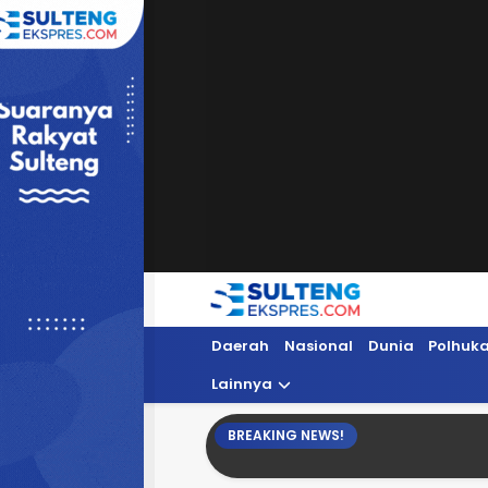
Sultengekspres.com
Berita Seputar Sulteng Hari Ini, Update 
Daerah
Nasional
Dunia
Polhuk
Lainnya
BREAKING NEWS!