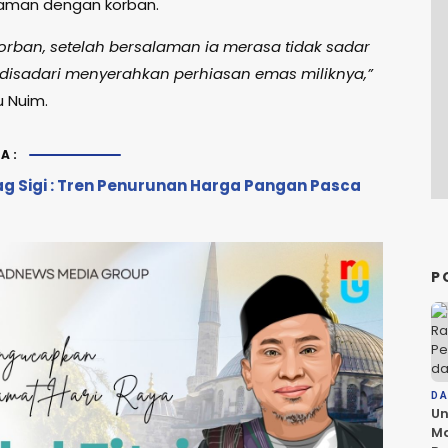
aman dengan korban.
orban, setelah bersalaman ia merasa tidak sadar
disadari menyerahkan perhiasan emas miliknya,”
u Nuim.
A:
ag Sigi : Tren Penurunan Harga Pangan Pasca
P
D
Un
Ma