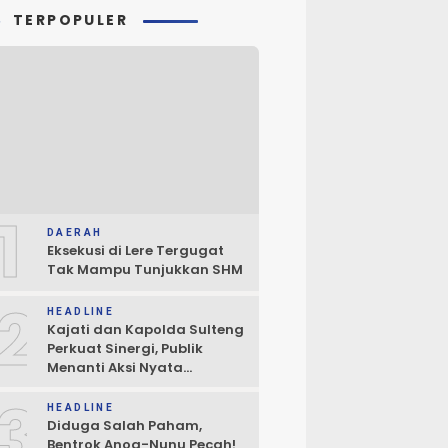
TERPOPULER
1
DAERAH
Eksekusi di Lere Tergugat
Tak Mampu Tunjukkan SHM
2
HEADLINE
Kajati dan Kapolda Sulteng
Perkuat Sinergi, Publik
Menanti Aksi Nyata
Penegakan Hukum
3
HEADLINE
Diduga Salah Paham,
Bentrok Anoa-Nunu Pecah!