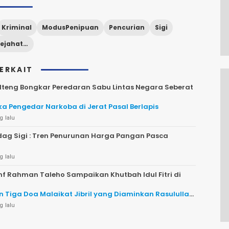
Kriminal
ModusPenipuan
Pencurian
Sigi
WaspadaKejahatan
TERKAIT
lteng Bongkar Peredaran Sabu Lintas Negara Seberat
a Pengedar Narkoba di Jerat Pasal Berlapis
g lalu
dag Sigi : Tren Penurunan Harga Pangan Pasca
g lalu
Inf Rahman Taleho Sampaikan Khutbah Idul Fitri di
 Tiga Doa Malaikat Jibril yang Diaminkan Rasulullah
g lalu