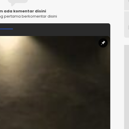
m ada komentar disini
ng pertama berkomentar disini