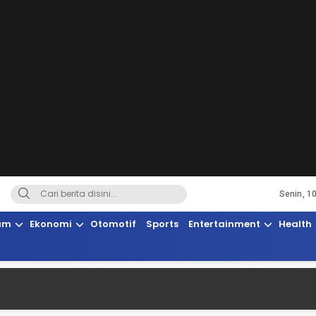
Senin, 1
Terkini, Suaranya Rakyat Sulteng
am
Ekonomi
Otomotif
Sports
Entertainment
Health