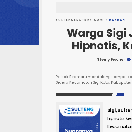
SULTENGEKSPRES.COM
DAERAH
Warga Sigi
Hipnotis, 
Stenly Fischer
Polsek Biromaru mendatangi tempat ke
Sidera Kecamatan Sigi Kota, Kabupaten 
Sigi, sul
hipnotis ke
Kecamatan 