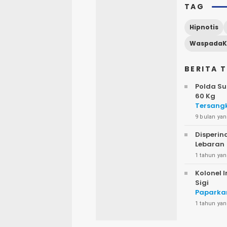
TAG
Hipnotis
BERITA 
Polda Su
60 Kg
Tersangk
9 bulan yan
Disperin
Lebaran
1 tahun yan
Kolonel 
Sigi
Paparkan
SAW
1 tahun yan