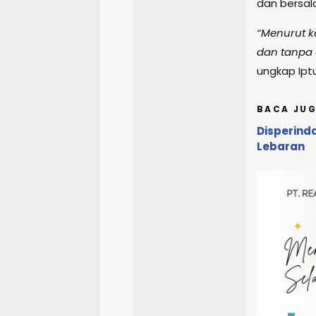
dan bersal
“Menurut k
dan tanpa 
ungkap Ipt
BACA JUG
Disperind
Lebaran