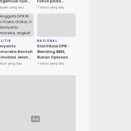
ngemudi Ojol
Fokus pada
n Masyarakat
Penerangan dan
bulan yang lalu
1 tahun yang lalu
ta Palu
Drainase
rlangsung
amai
LITIK
NASIONAL
niyanto
Klarifikasi DPR :
amoreka Bantah
Blending BBM,
timidasi Jelang
Bukan Oplosan
U Banggai:
ahun yang lalu
1 tahun yang lalu
ya Hanya Ingin
edakan Suasana