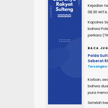
Kejadian te
08.30 WITA.
Kapolres Si
bahwa Pols
perkara (TK
BACA JUG
Polda Sul
Seberat 6
Tersangka 
Korban, se
bahwa dua 
pura menca
Setelah be